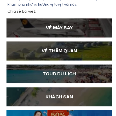
khám phá những hương vị tuyệt vời này.
Chia sẻ bài viết:
VÉ MÁY BAY
VÉ THĂM QUAN
TOUR DU LỊCH
KHÁCH SẠN