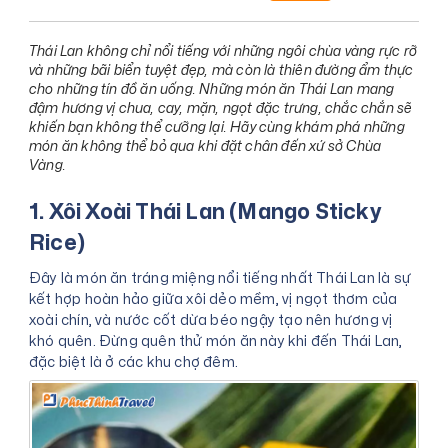
Thái Lan không chỉ nổi tiếng với những ngôi chùa vàng rực rỡ
và những bãi biển tuyệt đẹp, mà còn là thiên đường ẩm thực
cho những tín đồ ăn uống. Những món ăn Thái Lan mang
đậm hương vị chua, cay, mặn, ngọt đặc trưng, chắc chắn sẽ
khiến bạn không thể cưỡng lại. Hãy cùng khám phá những
món ăn không thể bỏ qua khi đặt chân đến xứ sở Chùa
Vàng.
1. Xôi Xoài Thái Lan (Mango Sticky
Rice)
Đây là món ăn tráng miệng nổi tiếng nhất Thái Lan là sự
kết hợp hoàn hảo giữa xôi dẻo mềm, vị ngọt thơm của
xoài chín, và nước cốt dừa béo ngậy tạo nên hương vị
khó quên. Đừng quên thử món ăn này khi đến Thái Lan,
đặc biệt là ở các khu chợ đêm.