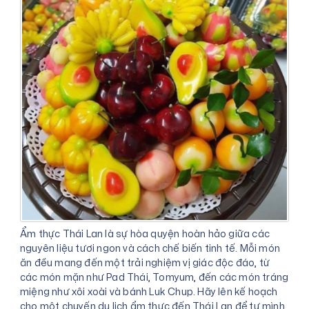
Ẩm thực Thái Lan là sự hòa quyện hoàn hảo giữa các
nguyên liệu tươi ngon và cách chế biến tinh tế. Mỗi món
ăn đều mang đến một trải nghiệm vị giác độc đáo, từ
các món mặn như Pad Thái, Tomyum, đến các món tráng
miệng như xôi xoài và bánh Luk Chup. Hãy lên kế hoạch
cho một chuyến du lịch ẩm thực đến Thái Lan để tự mình