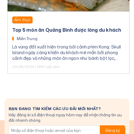
Ẩm thực
Top 5 món ăn Quảng Bình được lòng du khách
Miền Trung
Là vùng đất xuất hiện trong bối cảnh phim Kong: Skull
Island ngày càng khiến du khách mê mẩn bởi phong
cảnh đẹp và những món ăn ngon như bánh bột lọc,
cháo canh, bún chả cá…
26/06/2024 | 1816 lượt xem
BẠN ĐANG TÌM KIẾM CÁC ƯU ĐÃI MỚI NHẤT?
Hãy đăng kí số điện thoại ngay hôm nay để nhận thông tin ưu
đãi nhanh chóng.
Đăng ký