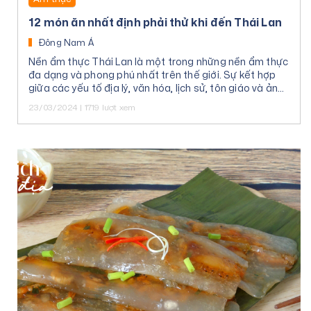
12 món ăn nhất định phải thử khi đến Thái Lan
Đông Nam Á
Nền ẩm thực Thái Lan là một trong những nền ẩm thực
đa dạng và phong phú nhất trên thế giới. Sự kết hợp
giữa các yếu tố địa lý, văn hóa, lịch sử, tôn giáo và ảnh
hưởng từ các nền ẩm thực khác đã tạo ra các món ăn
23/03/2024 | 1719 lượt xem
độc đáo và phong phú