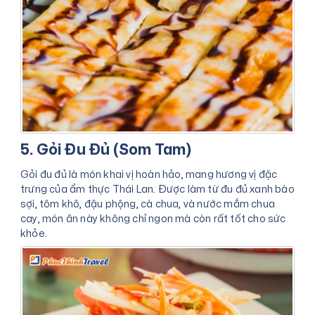
5. Gỏi Đu Đủ (Som Tam)
Gỏi đu đủ là món khai vị hoàn hảo, mang hương vị đặc
trưng của ẩm thực Thái Lan. Được làm từ đu đủ xanh bào
sợi, tôm khô, đậu phộng, cà chua, và nước mắm chua
cay, món ăn này không chỉ ngon mà còn rất tốt cho sức
khỏe.