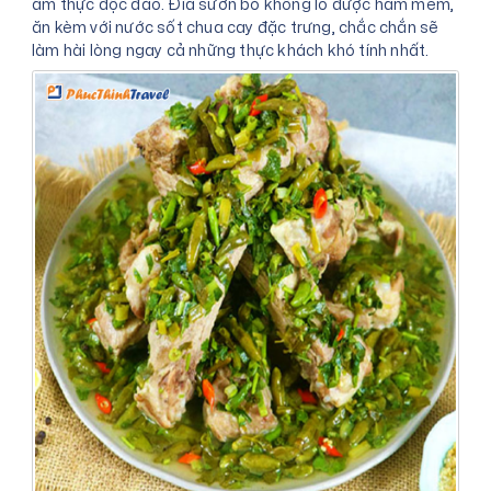
ẩm thực độc đáo. Đĩa sườn bò khổng lồ được hầm mềm,
ăn kèm với nước sốt chua cay đặc trưng, chắc chắn sẽ
làm hài lòng ngay cả những thực khách khó tính nhất.