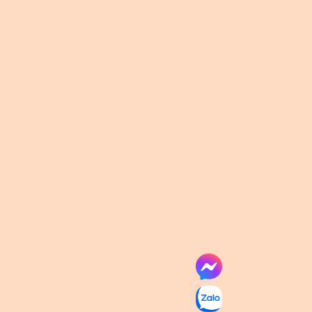
m Bộ
í Minh