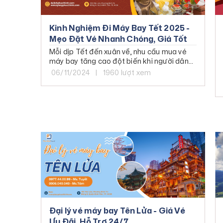
Kinh Nghiệm Đi Máy Bay Tết 2025 -
Mẹo Đặt Vé Nhanh Chóng, Giá Tốt
Mỗi dịp Tết đến xuân về, nhu cầu mua vé
máy bay tăng cao đột biến khi người dân
rục rịch trở về quê hương đoàn tụ với gia
06/11/2024
|
1960 lượt xem
đình. Tuy nhiên, việc săn vé máy bay Tết
không dễ dàng, bởi vé thường hết rất
nhanh và giá cũng tăng chóng mặt.
Đại lý vé máy bay Tên Lửa - Giá Vé
Ưu Đãi, Hỗ Trợ 24/7