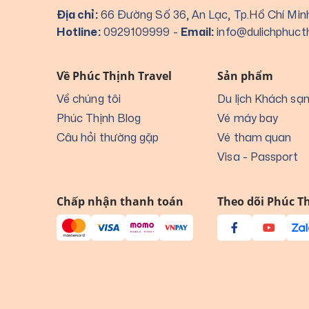
Địa chỉ:
66 Đường Số 36, An Lạc, Tp.Hồ Chí Min
Hotline:
0929109999
-
Email:
info@dulichphuct
Về Phúc Thịnh Travel
Sản phẩm
Về chúng tôi
Du lịch Khách sạ
Phúc Thịnh Blog
Vé máy bay
Câu hỏi thường gặp
Vé tham quan
Visa - Passport
Chấp nhận thanh toán
Theo dõi Phúc Th