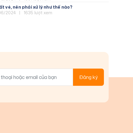
ất vé, nên phải xử lý như thế nào?
06/2024
|
1635 lượt xem
- Phú Yên
 Hội An
Bộ
 Cần Thơ
- Cà Mau
- Châu Đốc
Đăng ký
c
Ninh Bình - Hạ
Sapa