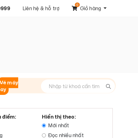
0
9999
Liên hệ & hỗ trợ
Giỏ hàng
Vé máy
bay
a điểm:
Hiển thị theo:
Mới nhất
g
Đọc nhiều nhất