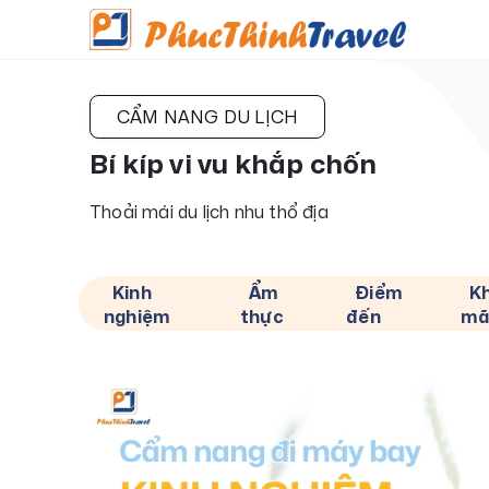
CẨM NANG DU LỊCH
Bí kíp vi vu khắp chốn
Thoải mái du lịch nhu thổ địa
Kinh
Ẩm
Điểm
K
nghiệm
thực
đến
mã