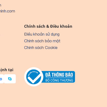
Đông Na
h
hinh.com
Tp. Hồ Ch
Vũng Tàu
Chính sách & Điều khoản
Tây Ninh
n
Điều khoản sử dụng
Côn Đảo
Chính sách bảo mật
Chính sách Cookie
ịnh tại