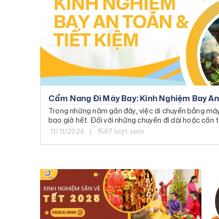
Cẩm Nang Đi Máy Bay: Kinh Nghiệm Bay An
Trong những năm gần đây, việc di chuyển bằng máy 
bao giờ hết. Đối với những chuyến đi dài hoặc cần t
nhanh chóng và hiệu quả nhất.
11/11/2024
|
1567 lượt xem