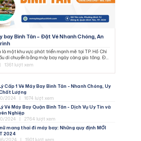
 - Malaysia -
áy bay Bình Tân – Đặt Vé Nhanh Chóng, An
Bờ Tây
rình
 là một khu vực phát triển mạnh mẽ tại TP. Hồ Chí
cầu di chuyển bằng máy bay ngày càng gia tăng. Để
g
ầu này, đại lý vé máy bay Bình Tân mang đến dịch
|
1361 lượt xem
ín, chất lượng và tiện lợi, đáp ứng mọi hành trình từ
 Hội An - Huế
uốc tế. Nếu bạn đang tìm kiếm một đại lý vé máy giá
n tình và chuyên nghiệp, hãy tham khảo bài viết dưới
 Hội An - Huế
Lý Cấp 1 Vé Máy Bay Bình Tân - Nhanh Chóng, Uy
u các lợi ích và chính sách nổi bật của đại lý vé máy
ình
 Chất Lượng
nhé!
10/2024
|
1674 lượt xem
Lý Vé Máy Bay Quận Bình Tân - Dịch Vụ Uy Tín và
ên
yên Nghiệp
t
10/2024
|
2764 lượt xem
nữ mang thai đi máy bay: Những quy định MỚI
g
T 2024
g
06/2024
|
1901 lượt xem