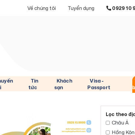
Về chúng tôi
Tuyển dụng
0929 10 
huyến
Tin
Khách
Visa -
i
tức
sạn
Passport
Lọc theo đị
Châu Á
Hồng Kôn