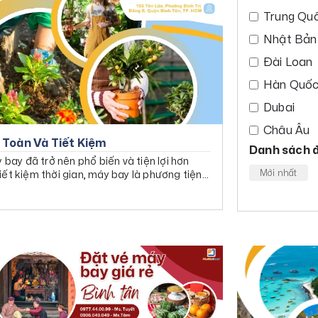
Trung Qu
Nhật Bản
Đài Loan
Hàn Quố
Dubai
Châu Âu
 Toàn Và Tiết Kiệm
Danh sách đ
Đông Na
bay đã trở nên phổ biến và tiện lợi hơn
Mới nhất
iết kiệm thời gian, máy bay là phương tiện
Tour Du l
2025 - Du 
gói
Thái Lan
Tour đi Si
Malaysia 
Đêm
Campuch