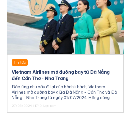
Tin tức
Vietnam Airlines mở đường bay từ Đà Nẵng
đến Cần Thơ - Nha Trang
Đáp ứng nhu cầu đi lại của hành khách, Vietnam
Airlines mở đường bay giữa Đà Nẵng – Cần Thơ và Đà
Nẵng – Nha Trang từ ngày 01/07/2024. Hãng cũng
dành tặng ưu đãi giá vé máy bay cho Quý khách.
27/06/2024 | 1749 lượt xem