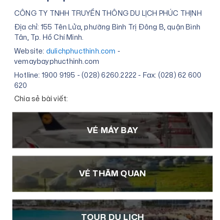
CÔNG TY TNHH TRUYỀN THÔNG DU LỊCH PHÚC THỊNH
Địa chỉ: 155 Tên Lửa, phường Bình Trị Đông B, quận Bình
Tân, Tp. Hồ Chí Minh.
Website:
dulichphucthinh.com
-
vemaybayphucthinh.com
Hotline: 1900 9195 - (028) 6260.2222 - Fax: (028) 62 600
620
Chia sẻ bài viết:
VÉ MÁY BAY
VÉ THĂM QUAN
TOUR DU LỊCH