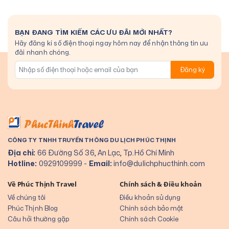
BẠN ĐANG TÌM KIẾM CÁC ƯU ĐÃI MỚI NHẤT?
Hãy đăng kí số điện thoại ngay hôm nay để nhận thông tin ưu
đãi nhanh chóng.
Đăng ký
CÔNG TY TNHH TRUYỀN THÔNG DU LỊCH PHÚC THỊNH
Địa chỉ:
66 Đường Số 36, An Lạc, Tp.Hồ Chí Minh
Hotline:
0929109999
-
Email:
info@dulichphucthinh.com
Về Phúc Thịnh Travel
Chính sách & Điều khoản
Về chúng tôi
Điều khoản sử dụng
Phúc Thịnh Blog
Chính sách bảo mật
Câu hỏi thường gặp
Chính sách Cookie