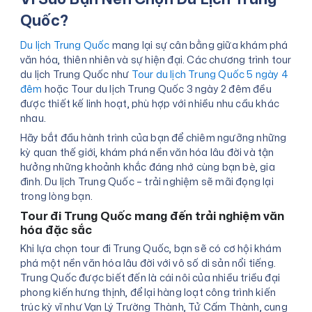
Quốc?
Du lịch Trung Quốc
mang lại sự cân bằng giữa khám phá
văn hóa, thiên nhiên và sự hiện đại. Các chương trình tour
du lịch Trung Quốc như
Tour du lịch Trung Quốc 5 ngày 4
đêm
hoặc Tour du lịch Trung Quốc 3 ngày 2 đêm đều
được thiết kế linh hoạt, phù hợp với nhiều nhu cầu khác
nhau.
Hãy bắt đầu hành trình của bạn để chiêm ngưỡng những
kỳ quan thế giới, khám phá nền văn hóa lâu đời và tận
hưởng những khoảnh khắc đáng nhớ cùng bạn bè, gia
đình. Du lịch Trung Quốc – trải nghiệm sẽ mãi đọng lại
trong lòng bạn.
Tour đi Trung Quốc mang đến trải nghiệm văn
hóa đặc sắc
Khi lựa chọn tour đi Trung Quốc, bạn sẽ có cơ hội khám
phá một nền văn hóa lâu đời với vô số di sản nổi tiếng.
Trung Quốc được biết đến là cái nôi của nhiều triều đại
phong kiến hưng thịnh, để lại hàng loạt công trình kiến
trúc kỳ vĩ như Vạn Lý Trường Thành, Tử Cấm Thành, cung