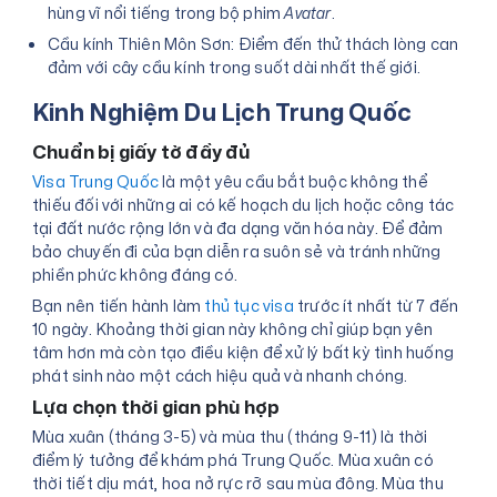
hùng vĩ nổi tiếng trong bộ phim
Avatar
.
Cầu kính Thiên Môn Sơn: Điểm đến thử thách lòng can
đảm với cây cầu kính trong suốt dài nhất thế giới.
Kinh Nghiệm Du Lịch Trung Quốc
Chuẩn bị giấy tờ đầy đủ
Visa Trung Quốc
là một yêu cầu bắt buộc không thể
thiếu đối với những ai có kế hoạch du lịch hoặc công tác
tại đất nước rộng lớn và đa dạng văn hóa này. Để đảm
bảo chuyến đi của bạn diễn ra suôn sẻ và tránh những
phiền phức không đáng có.
Bạn nên tiến hành làm
thủ tục visa
trước ít nhất từ 7 đến
10 ngày. Khoảng thời gian này không chỉ giúp bạn yên
tâm hơn mà còn tạo điều kiện để xử lý bất kỳ tình huống
phát sinh nào một cách hiệu quả và nhanh chóng.
Lựa chọn thời gian phù hợp
Mùa xuân (tháng 3-5) và mùa thu (tháng 9-11) là thời
điểm lý tưởng để khám phá Trung Quốc. Mùa xuân có
thời tiết dịu mát, hoa nở rực rỡ sau mùa đông. Mùa thu