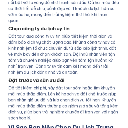
nổi bật với lá vàng đỏ như tranh sơn dầu. Cả hai mùa đều
có thời tiết dễ chịu, cảnh đẹp và ít khách du lịch hơn so
với mùa hè, mang đến trải nghiệm thư thái khi tham
quan.
Chọn công ty du lịch uy tín
Đặt tour qua công ty uy tín giúp tiết kiệm thời gian và
đảm bảo dịch vụ chất lượng cao. Những công ty này có
kinh nghiệm tổ chức chuyến đi, từ sắp xếp lịch trình, đặt
vé máy bay đến chọn khách sạn. Đội ngũ nhân viên tận
tâm và chuyên nghiệp giúp bạn yên tâm tận hưởng kỳ
nghỉ trọn vẹn. Công ty uy tín cam kết mang đến trải
nghiệm du lịch đáng nhớ và an toàn.
Đặt trước và săn ưu đãi
Để tiết kiệm chi phí, hãy đặt tour sớm hoặc tìm khuyến
mãi mùa thấp điểm. Lên kế hoạch và đặt chỗ trước giúp
bạn nhận giá ưu đãi và lựa chọn dịch vụ tốt hơn. Khuyến
mãi mùa thấp điểm thường có giảm giá sâu và tặng kèm
dịch vụ, giúp bạn trải nghiệm chuyến đi trọn vẹn với ngân
sách hợp lý.
Vì Sao Bạn Nên Chọn Du Lịch Trung