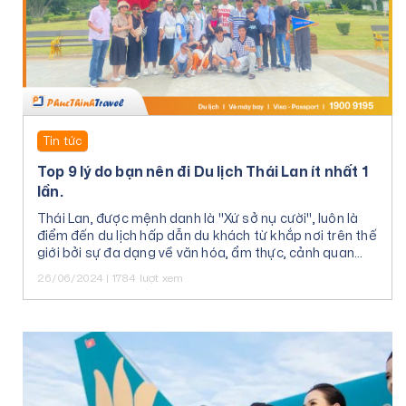
Tin tức
Top 9 lý do bạn nên đi Du lịch Thái Lan ít nhất 1
lần.
Thái Lan, được mệnh danh là "Xứ sở nụ cười", luôn là
điểm đến du lịch hấp dẫn du khách từ khắp nơi trên thế
giới bởi sự đa dạng về văn hóa, ẩm thực, cảnh quan
thiên nhiên và con người thân thiện.
26/06/2024 | 1784 lượt xem