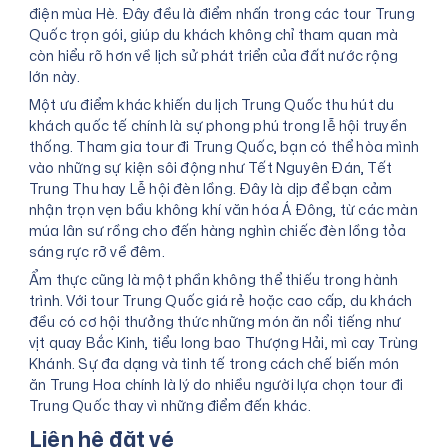
điện mùa Hè. Đây đều là điểm nhấn trong các tour Trung
Quốc trọn gói, giúp du khách không chỉ tham quan mà
còn hiểu rõ hơn về lịch sử phát triển của đất nước rộng
lớn này.
Một ưu điểm khác khiến du lịch Trung Quốc thu hút du
khách quốc tế chính là sự phong phú trong lễ hội truyền
thống. Tham gia tour đi Trung Quốc, bạn có thể hòa mình
vào những sự kiện sôi động như Tết Nguyên Đán, Tết
Trung Thu hay Lễ hội đèn lồng. Đây là dịp để bạn cảm
nhận trọn vẹn bầu không khí văn hóa Á Đông, từ các màn
múa lân sư rồng cho đến hàng nghìn chiếc đèn lồng tỏa
sáng rực rỡ về đêm.
Ẩm thực cũng là một phần không thể thiếu trong hành
trình. Với tour Trung Quốc giá rẻ hoặc cao cấp, du khách
đều có cơ hội thưởng thức những món ăn nổi tiếng như
vịt quay Bắc Kinh, tiểu long bao Thượng Hải, mì cay Trùng
Khánh. Sự đa dạng và tinh tế trong cách chế biến món
ăn Trung Hoa chính là lý do nhiều người lựa chọn tour đi
Trung Quốc thay vì những điểm đến khác.
Liên hệ đặt vé