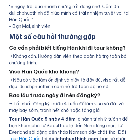
“5 ngày trôi qua nhanh nhưng rất đáng nhớ. Cảm ơn
dulichphucthinh đã giúp mình có trải nghiệm tuyệt vời tại
Hàn Quốc.”
– Bạn Mai, sinh viên
Một số câu hỏi thường gặp
Có cần phải biết tiếng Hàn khi đi tour không?
→ Không cần. Hướng dẫn viên theo đoàn hỗ trợ toàn bộ
chương trình.
Visa Hàn Quốc khó không?
→ Nếu có việc làm ổn định và giấy tờ đầy đủ, visa rất dễ
đậu. dulichphucthinh.com hỗ trợ toàn bộ hồ sơ.
Bao lâu trước ngày đi nên đăng ký?
→ Tốt nhất đăng ký trước 4 tuần để làm visa và đặt vé
máy bay sớm, tránh hết chỗ hoặc tăng giá.
Tour Hàn Quốc 5 ngày 4 đêm
là hành trình lý tưởng để
bạn khám phá từ Seoul hoa lệ đến Nami lãng mạn, từ
Everland sôi động đến tháp Namsan đầy chất thơ. Đặt
tour Hàn Quốc
tại
dulichphucthinh.com
, bạn sẽ nhận