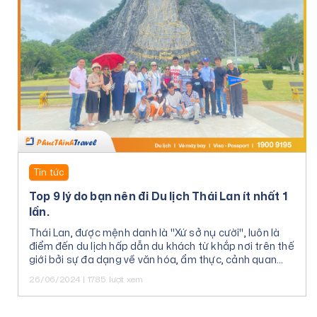
Tin tức
Top 9 lý do bạn nên đi Du lịch Thái Lan ít nhất 1
lần.
Thái Lan, được mệnh danh là "Xứ sở nụ cười", luôn là
điểm đến du lịch hấp dẫn du khách từ khắp nơi trên thế
giới bởi sự đa dạng về văn hóa, ẩm thực, cảnh quan
thiên nhiên và con người thân thiện.
26/06/2024 | 1785 lượt xem