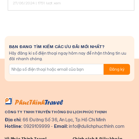
dành tặng ưu đãi giá vé máy bay cho Quý khách.
27/06/2024 | 1751 lượt xem
BẠN ĐANG TÌM KIẾM CÁC ƯU ĐÃI MỚI NHẤT?
Hãy đăng kí số điện thoại ngay hôm nay để nhận thông tin ưu
đãi nhanh chóng.
Đăng ký
CÔNG TY TNHH TRUYỀN THÔNG DU LỊCH PHÚC THỊNH
Địa chỉ:
66 Đường Số 36, An Lạc, Tp.Hồ Chí Minh
Hotline:
0929109999
-
Email:
info@dulichphucthinh.com
Về Phúc Thịnh Travel
Chính sách & Điều khoản