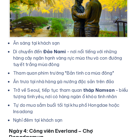
Ăn sáng tại khách sạn
Di chuyển đến
Đảo Nami
– nơi nổi tiếng với những
hàng cây ngân hạnh vàng rực mùa thu và con đường
tuyết trắng mùa đông
Tham quan phim trường “Bản tình ca mùa đông”
Ăn trưa tại nhà hàng gà nướng đặc sản trên đảo
Trở về Seoul, tiếp tục tham quan
tháp Namsan
– biểu
tượng tình yêu, nơi có hàng ngàn ổ khóa tình nhân
Tự do mua sắm buổi tối tại khu phố Hongdae hoặc
Insadong
Nghỉ đêm tại khách sạn
Ngày 4: Công viên Everland – Chợ