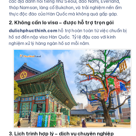
các địa danh nổi tiếng như Seoul, đảo Nami, Everland,
tháp Namsan, làng cổ Bukchon, và trải nghiệm nền ẩm
thực độc đáo của Hàn Quốc mà không quá gấp gáp.
2. Không cần lo visa – được hỗ trợ trọn gói
dulichphucthinh.com
hỗ trợ hoàn toàn từ việc chuẩn bị
hồ sơ đến nộp visa Hàn Quốc. Tỷ lệ đậu cao với kinh
nghiệm xử lý hàng ngàn hồ sơ mỗi năm.
3. Lịch trình hợp lý – dịch vụ chuyên nghiệp