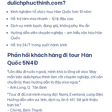
dulichphucthinh.com?
Kinh nghiệm tổ chức tour Hàn Quốc hơn 10 năm
Hỗ trợ làm visa nhanh – tỷ lệ đậu cao
Dịch vụ minh bạch, đúng giá, không phụ thu ẩn
Hướng dẫn viên chuyên nghiệp – am hiểu văn hóa Hàn
Quốc
Hỗ trợ 24/7 trong suốt hành trình
Phản hồi khách hàng đi tour Hàn
Quốc 5N4Đ
“Lần đầu đi nước ngoài, mình khá lo lắng về visa. May
mắn bên dulichphucthinh làm rất chuyên nghiệp, chỉ cần
chuẩn bị theo hướng dẫn là đậu visa ngay.”
– Anh Long, Q. Tân Bình
“Tour đi đủ nơi mình mong đợi: Nami, Everland, cung điện.
Hướng dẫn viên vui tính, dịch vụ ăn ở tốt. Sẽ giới thiệu
bạn bè.”
– Chị Hà, Bình Thạnh