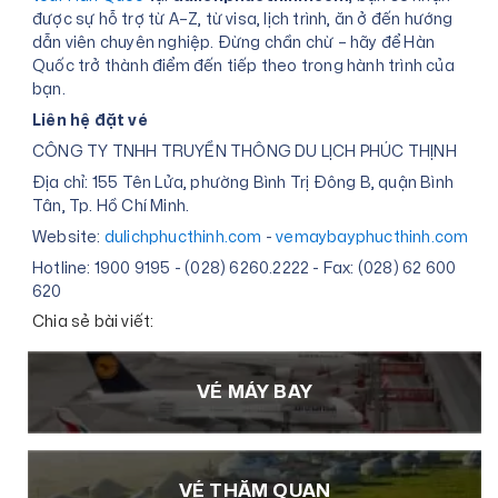
được sự hỗ trợ từ A–Z, từ visa, lịch trình, ăn ở đến hướng
dẫn viên chuyên nghiệp. Đừng chần chừ – hãy để Hàn
Quốc trở thành điểm đến tiếp theo trong hành trình của
bạn.
Liên hệ đặt vé
CÔNG TY TNHH TRUYỀN THÔNG DU LỊCH PHÚC THỊNH
Địa chỉ: 155 Tên Lửa, phường Bình Trị Đông B, quận Bình
Tân, Tp. Hồ Chí Minh.
Website:
dulichphucthinh.com
-
vemaybayphucthinh.com
Hotline: 1900 9195 - (028) 6260.2222 - Fax: (028) 62 600
620
Chia sẻ bài viết:
VÉ MÁY BAY
VÉ THĂM QUAN