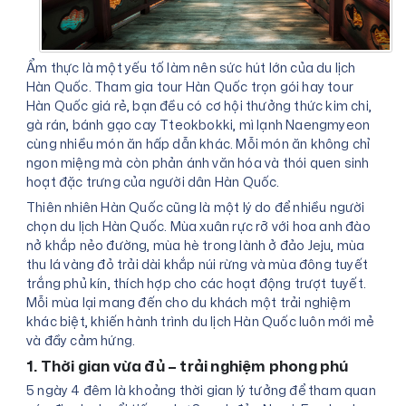
Ẩm thực là một yếu tố làm nên sức hút lớn của du lịch
Hàn Quốc. Tham gia tour Hàn Quốc trọn gói hay tour
Hàn Quốc giá rẻ, bạn đều có cơ hội thưởng thức kim chi,
gà rán, bánh gạo cay Tteokbokki, mì lạnh Naengmyeon
cùng nhiều món ăn hấp dẫn khác. Mỗi món ăn không chỉ
ngon miệng mà còn phản ánh văn hóa và thói quen sinh
hoạt đặc trưng của người dân Hàn Quốc.
Thiên nhiên Hàn Quốc cũng là một lý do để nhiều người
chọn du lịch Hàn Quốc. Mùa xuân rực rỡ với hoa anh đào
nở khắp nẻo đường, mùa hè trong lành ở đảo Jeju, mùa
thu lá vàng đỏ trải dài khắp núi rừng và mùa đông tuyết
trắng phủ kín, thích hợp cho các hoạt động trượt tuyết.
Mỗi mùa lại mang đến cho du khách một trải nghiệm
khác biệt, khiến hành trình du lịch Hàn Quốc luôn mới mẻ
và đầy cảm hứng.
1. Thời gian vừa đủ – trải nghiệm phong phú
5 ngày 4 đêm là khoảng thời gian lý tưởng để tham quan