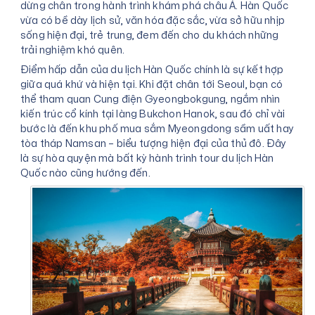
dừng chân trong hành trình khám phá châu Á. Hàn Quốc
vừa có bề dày lịch sử, văn hóa đặc sắc, vừa sở hữu nhịp
sống hiện đại, trẻ trung, đem đến cho du khách những
trải nghiệm khó quên.
Điểm hấp dẫn của du lịch Hàn Quốc chính là sự kết hợp
giữa quá khứ và hiện tại. Khi đặt chân tới Seoul, bạn có
thể tham quan Cung điện Gyeongbokgung, ngắm nhìn
kiến trúc cổ kính tại làng Bukchon Hanok, sau đó chỉ vài
bước là đến khu phố mua sắm Myeongdong sầm uất hay
tòa tháp Namsan – biểu tượng hiện đại của thủ đô. Đây
là sự hòa quyện mà bất kỳ hành trình tour du lịch Hàn
Quốc nào cũng hướng đến.