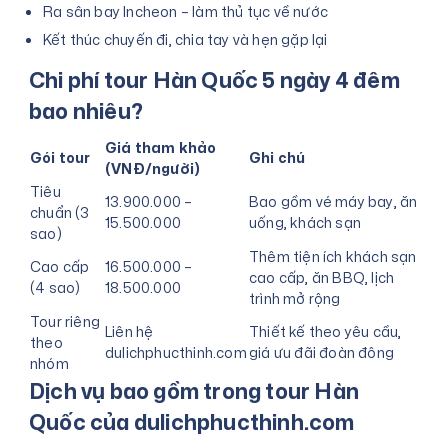
Ra sân bay Incheon – làm thủ tục về nước
Kết thúc chuyến đi, chia tay và hẹn gặp lại
Chi phí tour Hàn Quốc 5 ngày 4 đêm
bao nhiêu?
Giá tham khảo
Gói tour
Ghi chú
(VNĐ/người)
Tiêu
13.900.000 –
Bao gồm vé máy bay, ăn
chuẩn (3
15.500.000
uống, khách sạn
sao)
Thêm tiện ích khách sạn
Cao cấp
16.500.000 –
cao cấp, ăn BBQ, lịch
(4 sao)
18.500.000
trình mở rộng
Tour riêng
Liên hệ
Thiết kế theo yêu cầu,
theo
dulichphucthinh.com
giá ưu đãi đoàn đông
nhóm
Dịch vụ bao gồm trong tour Hàn
Quốc của dulichphucthinh.com