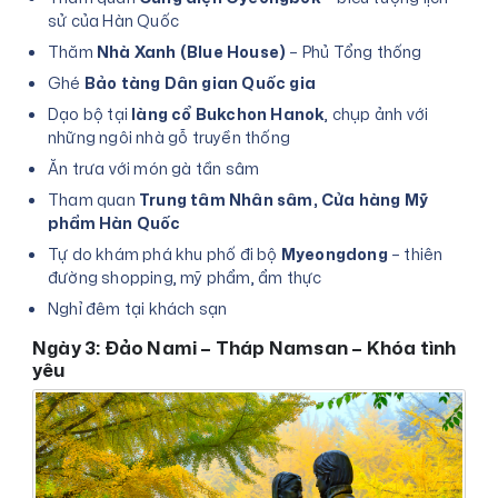
sử của Hàn Quốc
Thăm
Nhà Xanh (Blue House)
– Phủ Tổng thống
Ghé
Bảo tàng Dân gian Quốc gia
Dạo bộ tại
làng cổ Bukchon Hanok
, chụp ảnh với
những ngôi nhà gỗ truyền thống
Ăn trưa với món gà tần sâm
Tham quan
Trung tâm Nhân sâm, Cửa hàng Mỹ
phẩm Hàn Quốc
Tự do khám phá khu phố đi bộ
Myeongdong
– thiên
đường shopping, mỹ phẩm, ẩm thực
Nghỉ đêm tại khách sạn
Ngày 3: Đảo Nami – Tháp Namsan – Khóa tình
yêu