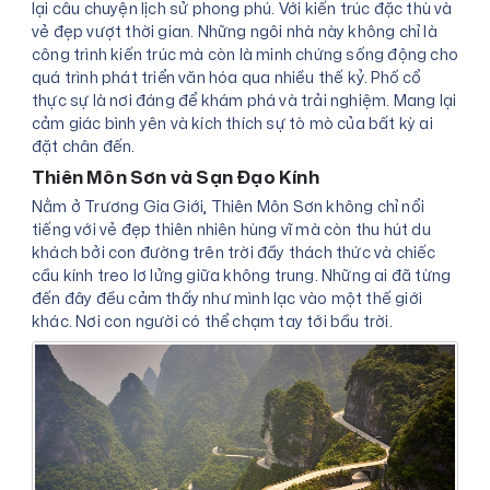
lại câu chuyện lịch sử phong phú. Với kiến trúc đặc thù và
vẻ đẹp vượt thời gian. Những ngôi nhà này không chỉ là
công trình kiến trúc mà còn là minh chứng sống động cho
quá trình phát triển văn hóa qua nhiều thế kỷ. Phố cổ
thực sự là nơi đáng để khám phá và trải nghiệm. Mang lại
cảm giác bình yên và kích thích sự tò mò của bất kỳ ai
đặt chân đến.
Thiên Môn Sơn và Sạn Đạo Kính
Nằm ở Trương Gia Giới, Thiên Môn Sơn không chỉ nổi
tiếng với vẻ đẹp thiên nhiên hùng vĩ mà còn thu hút du
khách bởi con đường trên trời đầy thách thức và chiếc
cầu kính treo lơ lửng giữa không trung. Những ai đã từng
đến đây đều cảm thấy như mình lạc vào một thế giới
khác. Nơi con người có thể chạm tay tới bầu trời.