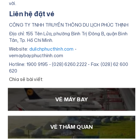
vời.
Liên hệ đặt vé
CÔNG TY TNHH TRUYỀN THÔNG DU LỊCH PHÚC THỊNH
Địa chỉ: 155 Tên Lửa, phường Bình Trị Đông B, quận Bình
Tân, Tp. Hồ Chí Minh.
Website:
dulichphucthinh.com
-
vemaybayphucthinh.com
Hotline: 1900 9195 - (028) 6260.2222 - Fax: (028) 62 600
620
Chia sẻ bài viết:
VÉ MÁY BAY
VÉ THĂM QUAN