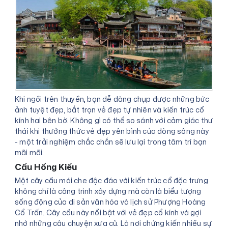
Khi ngồi trên thuyền, bạn dễ dàng chụp được những bức
ảnh tuyệt đẹp, bắt trọn vẻ đẹp tự nhiên và kiến trúc cổ
kính hai bên bờ. Không gì có thể so sánh với cảm giác thư
thái khi thưởng thức vẻ đẹp yên bình của dòng sông này
- một trải nghiệm chắc chắn sẽ lưu lại trong tâm trí bạn
mãi mãi.
Cầu Hồng Kiều
Một cây cầu mái che độc đáo với kiến trúc cổ đặc trưng
không chỉ là công trình xây dựng mà còn là biểu tượng
sống động của di sản văn hóa và lịch sử Phượng Hoàng
Cổ Trấn. Cây cầu này nổi bật với vẻ đẹp cổ kính và gợi
nhớ những câu chuyện xưa cũ. Là nơi chứng kiến nhiều sự