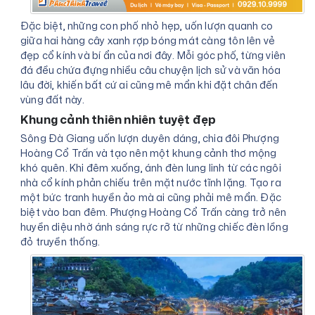
Đặc biệt, những con phố nhỏ hẹp, uốn lượn quanh co
giữa hai hàng cây xanh rợp bóng mát càng tôn lên vẻ
đẹp cổ kính và bí ẩn của nơi đây. Mỗi góc phố, từng viên
đá đều chứa đựng nhiều câu chuyện lịch sử và văn hóa
lâu đời, khiến bất cứ ai cũng mê mẩn khi đặt chân đến
vùng đất này.
Khung cảnh thiên nhiên tuyệt đẹp
Sông Đà Giang uốn lượn duyên dáng, chia đôi Phượng
Hoàng Cổ Trấn và tạo nên một khung cảnh thơ mộng
khó quên. Khi đêm xuống, ánh đèn lung linh từ các ngôi
nhà cổ kính phản chiếu trên mặt nước tĩnh lặng. Tạo ra
một bức tranh huyền ảo mà ai cũng phải mê mẩn. Đặc
biệt vào ban đêm. Phượng Hoàng Cổ Trấn càng trở nên
huyền diệu nhờ ánh sáng rực rỡ từ những chiếc đèn lồng
đỏ truyền thống.