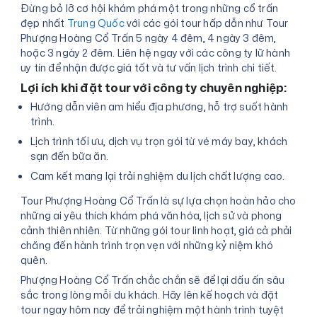
Đừng bỏ lỡ cơ hội khám phá một trong những cổ trấn
đẹp nhất
Trung Quốc
với các gói tour hấp dẫn như Tour
Phượng Hoàng Cổ Trấn 5 ngày 4 đêm, 4 ngày 3 đêm,
hoặc 3 ngày 2 đêm. Liên hệ ngay với các công ty lữ hành
uy tín để nhận được giá tốt và tư vấn lịch trình chi tiết.
Lợi ích khi đặt tour với công ty chuyên nghiệp:
Hướng dẫn viên am hiểu địa phương, hỗ trợ suốt hành
trình.
Lịch trình tối ưu, dịch vụ trọn gói từ vé máy bay, khách
sạn đến bữa ăn.
Cam kết mang lại trải nghiệm du lịch chất lượng cao.
Tour Phượng Hoàng Cổ Trấn là sự lựa chọn hoàn hảo cho
những ai yêu thích khám phá văn hóa, lịch sử và phong
cảnh thiên nhiên. Từ những gói tour linh hoạt, giá cả phải
chăng đến hành trình trọn vẹn với những kỷ niệm khó
quên.
Phượng Hoàng Cổ Trấn chắc chắn sẽ để lại dấu ấn sâu
sắc trong lòng mỗi du khách. Hãy lên kế hoạch và đặt
tour ngay hôm nay để trải nghiệm một hành trình tuyệt