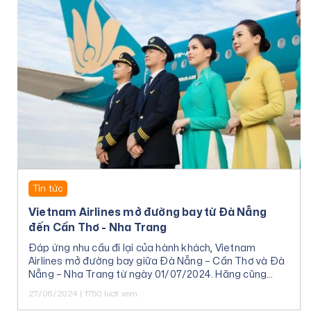
Tin tức
Vietnam Airlines mở đường bay từ Đà Nẵng
đến Cần Thơ - Nha Trang
Đáp ứng nhu cầu đi lại của hành khách, Vietnam
Airlines mở đường bay giữa Đà Nẵng – Cần Thơ và Đà
Nẵng – Nha Trang từ ngày 01/07/2024. Hãng cũng
dành tặng ưu đãi giá vé máy bay cho Quý khách.
27/06/2024 | 1750 lượt xem