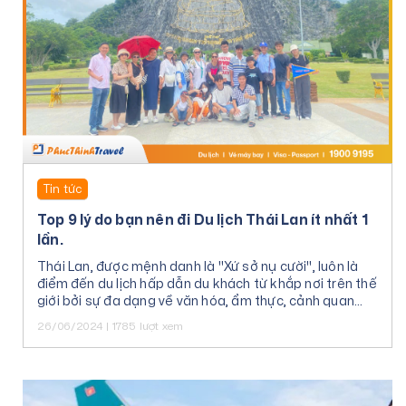
Tin tức
Top 9 lý do bạn nên đi Du lịch Thái Lan ít nhất 1
lần.
Thái Lan, được mệnh danh là "Xứ sở nụ cười", luôn là
điểm đến du lịch hấp dẫn du khách từ khắp nơi trên thế
giới bởi sự đa dạng về văn hóa, ẩm thực, cảnh quan
thiên nhiên và con người thân thiện.
26/06/2024 | 1785 lượt xem