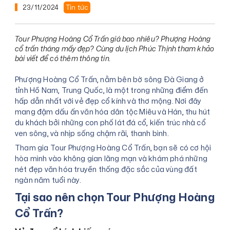
23/11/2024
Tin tức
Tour Phượng Hoàng Cổ Trấn giá bao nhiêu? Phượng Hoàng
cổ trấn tháng mấy đẹp? Cùng du lịch Phúc Thịnh tham khảo
bài viết để có thêm thông tin.
Phượng Hoàng Cổ Trấn, nằm bên bờ sông Đà Giang ở
tỉnh Hồ Nam, Trung Quốc, là một trong những điểm đến
hấp dẫn nhất với vẻ đẹp cổ kính và thơ mộng. Nơi đây
mang đậm dấu ấn văn hóa dân tộc Miêu và Hán, thu hút
du khách bởi những con phố lát đá cổ, kiến trúc nhà cổ
ven sông, và nhịp sống chậm rãi, thanh bình.
Tham gia Tour Phượng Hoàng Cổ Trấn, bạn sẽ có cơ hội
hòa mình vào không gian lãng mạn và khám phá những
nét đẹp văn hóa truyền thống đặc sắc của vùng đất
ngàn năm tuổi này.
Tại sao nên chọn Tour Phượng Hoàng
Cổ Trấn?