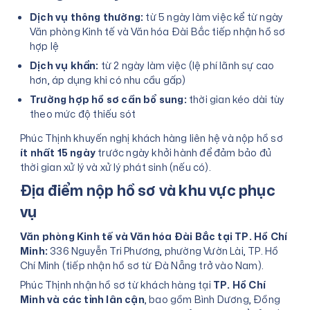
Dịch vụ thông thường:
từ 5 ngày làm việc kể từ ngày
Văn phòng Kinh tế và Văn hóa Đài Bắc tiếp nhận hồ sơ
hợp lệ
Dịch vụ khẩn:
từ 2 ngày làm việc (lệ phí lãnh sự cao
hơn, áp dụng khi có nhu cầu gấp)
Trường hợp hồ sơ cần bổ sung:
thời gian kéo dài tùy
theo mức độ thiếu sót
Phúc Thịnh khuyến nghị khách hàng liên hệ và nộp hồ sơ
ít nhất 15 ngày
trước ngày khởi hành để đảm bảo đủ
thời gian xử lý và xử lý phát sinh (nếu có).
Địa điểm nộp hồ sơ và khu vực phục
vụ
Văn phòng Kinh tế và Văn hóa Đài Bắc tại TP. Hồ Chí
Minh:
336 Nguyễn Tri Phương, phường Vườn Lài, TP. Hồ
Chí Minh (tiếp nhận hồ sơ từ Đà Nẵng trở vào Nam).
Phúc Thịnh nhận hồ sơ từ khách hàng tại
TP. Hồ Chí
Minh và các tỉnh lân cận
, bao gồm Bình Dương, Đồng