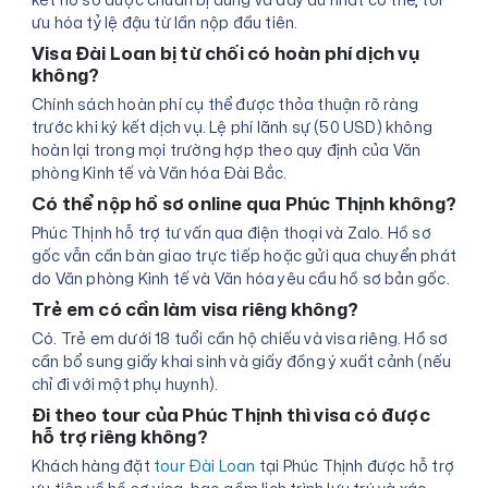
ưu hóa tỷ lệ đậu từ lần nộp đầu tiên.
Visa Đài Loan bị từ chối có hoàn phí dịch vụ
không?
Chính sách hoàn phí cụ thể được thỏa thuận rõ ràng
trước khi ký kết dịch vụ. Lệ phí lãnh sự (50 USD) không
hoàn lại trong mọi trường hợp theo quy định của Văn
phòng Kinh tế và Văn hóa Đài Bắc.
Có thể nộp hồ sơ online qua Phúc Thịnh không?
Phúc Thịnh hỗ trợ tư vấn qua điện thoại và Zalo. Hồ sơ
gốc vẫn cần bàn giao trực tiếp hoặc gửi qua chuyển phát
do Văn phòng Kinh tế và Văn hóa yêu cầu hồ sơ bản gốc.
Trẻ em có cần làm visa riêng không?
Có. Trẻ em dưới 18 tuổi cần hộ chiếu và visa riêng. Hồ sơ
cần bổ sung giấy khai sinh và giấy đồng ý xuất cảnh (nếu
chỉ đi với một phụ huynh).
Đi theo tour của Phúc Thịnh thì visa có được
hỗ trợ riêng không?
Khách hàng đặt
tour Đài Loan
tại Phúc Thịnh được hỗ trợ