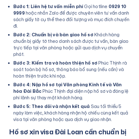
Bước 1: Liên hệ tư vấn miễn phí
Gọi hotline
0929 10
9999
hoặc nhắn Zalo để được chuyên viên tư vấn danh
sách giấy tờ cụ thể theo đối tượng và mục đích chuyến
đi.
Bước 2: Chuẩn bị và bàn giao hồ sơ
Khách hàng
chuẩn bị giấy tờ theo danh sách được tư vấn, bàn giao
trực tiếp tại văn phòng hoặc gửi qua dịch vụ chuyển
phát.
Bước 3: Kiểm tra và hoàn thiện hồ sơ
Phúc Thịnh rà
soát toàn bộ hồ sơ, thông báo bổ sung (nếu cần) và
hoàn thiện trước khi nộp.
Bước 4: Nộp hồ sơ tại Văn phòng Kinh tế và Văn
hóa Đài Bắc
Phúc Thịnh đại diện nộp hồ sơ và đóng lệ
phí lãnh sự thay mặt khách hàng.
Bước 5: Theo dõi và nhận kết quả
Sau tối thiểu 5
ngày làm việc, khách hàng nhận hộ chiếu cùng kết quả
visa tại văn phòng hoặc qua dịch vụ giao nhận.
Hồ sơ xin visa Đài Loan cần chuẩn bị