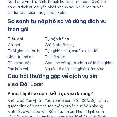
Nai, Long An, Tây Ninh. Khách hàng tỉnh xa có thể gửi hồ
sơ qua dịch vụ chuyển phát nhanh sau khi được tư vấn
chi tiết qua điện thoại hoặc Zalo.
So sánh tự nộp hồ sơ và dùng dịch vụ
trọn gói
Tiêu chí
Tự nộp hồ sơ
Chi phí
Chỉ lệ phí lãnh sự
Thời gian chuẩn bị
Tự nghiên cứu, chuẩn bị từ đầu
Kiểm tra hồ sơ
Tự kiểm tra
Rủi ro sai sót
Cao hơn với người chưa có kinh nghiệm
Phù hợp với
Người đã có kinh nghiệm làm visa
Câu hỏi thường gặp về dịch vụ xin
visa Đài Loan
Phúc Thịnh có cam kết đậu visa không?
Không có đơn vị nào được phép cam kết 100% đậu visa vì
quyết định cấp visa thuộc thẩm quyền của Văn phòng
Kinh tế và Văn hóa Đài Bắc. Tuy nhiên, Phúc Thịnh cam
kết hồ sơ được chuẩn bị đúng và đầy đủ nhất có thể, tối