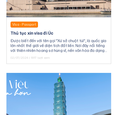
Visa - Passport
Thủ tục xin visa đi Úc
Được biết đến với tên gọi "Xứ sở chuột túi", là quốc gia
lớn nhất thế giới về diện tích đất liền. Nơi đây nổi tiếng
với thiên nhiên hoang sơ hùng vĩ, nền văn hóa đa dạng
và con người thân thiện.
02/07/2024 | 1817 lượt xem