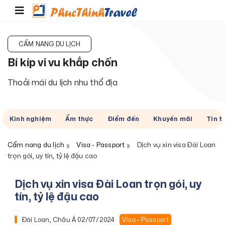
CẨM NANG DU LỊCH
Bí kíp vi vu khắp chốn
Thoải mái du lịch nhu thổ địa
Kinh nghiệm
Ẩm thực
Điểm đến
Khuyến mãi
Tin t
Cẩm nang du lịch
Visa - Passport
Dịch vụ xin visa Đài Loan
trọn gói, uy tín, tỷ lệ đậu cao
Dịch vụ xin visa Đài Loan trọn gói, uy
tín, tỷ lệ đậu cao
Đài Loan, Châu Á
02/07/2024
Visa - Passport