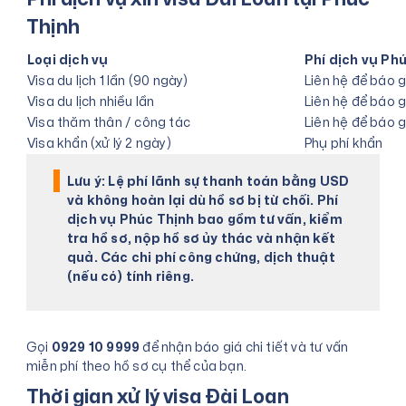
Thịnh
Loại dịch vụ
Phí dịch vụ Ph
Visa du lịch 1 lần (90 ngày)
Liên hệ để báo g
Visa du lịch nhiều lần
Liên hệ để báo g
Visa thăm thân / công tác
Liên hệ để báo g
Visa khẩn (xử lý 2 ngày)
Phụ phí khẩn
Lưu ý:
Lệ phí lãnh sự thanh toán bằng USD
và
không hoàn lại
dù hồ sơ bị từ chối. Phí
dịch vụ Phúc Thịnh bao gồm tư vấn, kiểm
tra hồ sơ, nộp hồ sơ ủy thác và nhận kết
quả. Các chi phí công chứng, dịch thuật
(nếu có) tính riêng.
Gọi
0929 10 9999
để nhận báo giá chi tiết và tư vấn
miễn phí theo hồ sơ cụ thể của bạn.
Thời gian xử lý visa Đài Loan