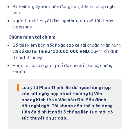
Sinh viên: giấy xác nhận đang học, đơn xin phép nghỉ
học
Người hưu trí: quyết định nghỉ hưu, sao kê tài khoản
lương hưu
Chứng minh tài chính:
Sổ tiết kiệm bản gốc hoặc sao kê tài khoản ngân hàng
với
số dư tối thiểu 100.000.000 VND
, duy trì ổn định
ít nhất 3 tháng
Hoặc tài sản có giá trị: sổ đỏ nhà đất, xe cộ, chứng
khoán
Lưu ý từ Phúc Thịnh:
Số dư ngân hàng nạp
vào sát ngày nộp hồ sơ thường bị Văn
phòng Kinh tế và Văn hóa Đài Bắc đánh
dấu nghi ngờ. Tài khoản cần thể hiện dòng
tiền ổn định ít nhất 3 tháng liên tục mới có
sức thuyết phục cao.