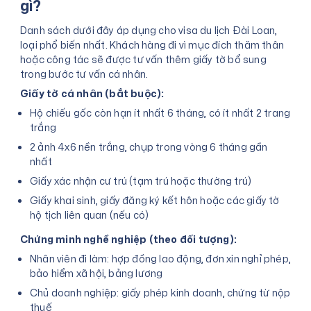
gì?
Danh sách dưới đây áp dụng cho visa du lịch Đài Loan,
loại phổ biến nhất. Khách hàng đi vì mục đích thăm thân
hoặc công tác sẽ được tư vấn thêm giấy tờ bổ sung
trong bước tư vấn cá nhân.
Giấy tờ cá nhân (bắt buộc):
Hộ chiếu gốc còn hạn ít nhất 6 tháng, có ít nhất 2 trang
trắng
2 ảnh 4x6 nền trắng, chụp trong vòng 6 tháng gần
nhất
Giấy xác nhận cư trú (tạm trú hoặc thường trú)
Giấy khai sinh, giấy đăng ký kết hôn hoặc các giấy tờ
hộ tịch liên quan (nếu có)
Chứng minh nghề nghiệp (theo đối tượng):
Nhân viên đi làm: hợp đồng lao động, đơn xin nghỉ phép,
bảo hiểm xã hội, bảng lương
Chủ doanh nghiệp: giấy phép kinh doanh, chứng từ nộp
thuế