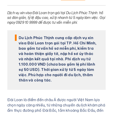
Dịch vụ xin visa Đài Loan trọn gói tại Du Lịch Phúc Thịnh: hồ
sơ đơn giản, tỷ lệ đậu cao, xử lý nhanh từ 5 ngày làm việc. Gọi
ngay 0929 10 9999 để được tư vấn miễn phí.
Du Lịch Phúc Thịnh cung cấp dịch vụ xin
visa Đài Loan trọn gói tại TP. Hồ Chí Minh,
bao gồm tư vấn hồ sơ miễn phí, kiểm tra
và hoàn thiện giấy tờ, nộp hồ sơ ủy thác
và nhận kết quả tại nhà. Phí dịch vụ từ
1.100.000 VND (chưa bao gồm lệ phí lãnh
sự 50 USD). Thời gian xử lý từ 5 ngày làm
việc. Phù hợp cho người đi du lịch, thăm
thân và công tác.
Đài Loan là điểm đến châu Á được người Việt Nam lựa
chọn ngày càng nhiều, từ những chuyến du lịch khám phá
ẩm thực đường phố Đài Bắc, tắm khoáng Bắc Đầu, đến