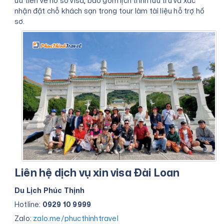
ưu tiên về hồ sơ visa, bao gồm lịch trình lưu trú và xác
nhận đặt chỗ khách sạn trong tour làm tài liệu hỗ trợ hồ
sơ.
Liên hệ dịch vụ xin visa Đài Loan
Du Lịch Phúc Thịnh
Hotline:
0929 10 9999
Zalo:
zalo.me/phucthinhtravel