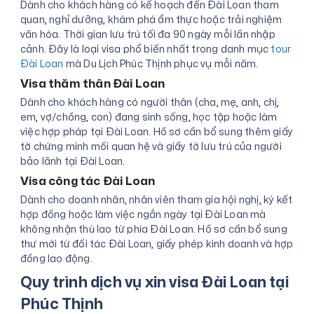
Dành cho khách hàng có kế hoạch đến Đài Loan tham
quan, nghỉ dưỡng, khám phá ẩm thực hoặc trải nghiệm
văn hóa. Thời gian lưu trú tối đa 90 ngày mỗi lần nhập
cảnh. Đây là loại visa phổ biến nhất trong danh mục
tour
Đài Loan
mà Du Lịch Phúc Thịnh phục vụ mỗi năm.
Visa thăm thân Đài Loan
Dành cho khách hàng có người thân (cha, mẹ, anh, chị,
em, vợ/chồng, con) đang sinh sống, học tập hoặc làm
việc hợp pháp tại Đài Loan. Hồ sơ cần bổ sung thêm giấy
tờ chứng minh mối quan hệ và giấy tờ lưu trú của người
bảo lãnh tại Đài Loan.
Visa công tác Đài Loan
Dành cho doanh nhân, nhân viên tham gia hội nghị, ký kết
hợp đồng hoặc làm việc ngắn ngày tại Đài Loan mà
không nhận thù lao từ phía Đài Loan. Hồ sơ cần bổ sung
thư mời từ đối tác Đài Loan, giấy phép kinh doanh và hợp
đồng lao động.
Quy trình dịch vụ xin visa Đài Loan tại
Phúc Thịnh