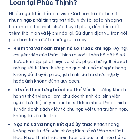
Loan tại Phúc Thịnh?
Nhiều người lần đầu làm visa Đài Loan tự nộp hồ sơ
nhưng gặp phải tình trạng thiếu giấy tờ, sai định dạng
hoặc hồ sơ tài chính chưa thuyết phục, dẫn đến mất
thêm thời gian và lệ phí nộp lại. Sử dụng dịch vụ trọn gói
giúp bạn tránh được những rủi ro này.
Kiểm tra và hoàn thiện hồ sơ trước khi nộp
Đội ngũ
chuyên viên của Phúc Thịnh rà soát toàn bộ bộ hồ sơ
trước khi nộp, phát hiện và khắc phục những thiếu sót
mà người tự làm thường bỏ qua như số dư ngân hàng
không đủ thuyết phục, lịch trình lưu trú chưa hợp lý
hoặc ảnh không đúng quy cách.
Tư vấn theo từng hồ sơ cụ thể
Mỗi đối tượng khách
hàng (nhân viên đi làm, chủ doanh nghiệp, sinh viên,
người hưu trí) có yêu cầu hồ sơ khác nhau. Phúc Thịnh
tư vấn danh sách giấy tờ phù hợp với từng trường hợp,
không tư vấn đại trà.
Nộp hồ sơ và nhận kết quả ủy thác
Khách hàng
không cần tự đến Văn phòng Kinh tế và Văn hóa Đài
Bắc. Phúc Thịnh thực hiện toàn bộ quy trình nộp hồ sơ