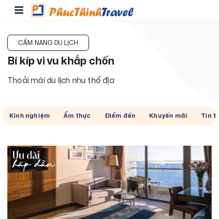
CẨM NANG DU LỊCH
Bí kíp vi vu khắp chốn
Thoải mái du lịch nhu thổ địa
Kinh nghiệm
Ẩm thực
Điểm đến
Khuyến mãi
Tin t