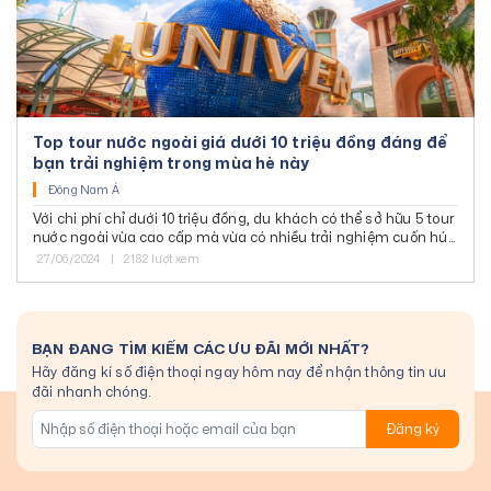
Top tour nước ngoài giá dưới 10 triệu đồng đáng để
bạn trải nghiệm trong mùa hè này
Đông Nam Á
Với chi phí chỉ dưới 10 triệu đồng, du khách có thể sở hữu 5 tour
nước ngoài vừa cao cấp mà vừa có nhiều trải nghiệm cuốn hút
tại Du lịch Phúc Thịnh.
27/06/2024
|
2182 lượt xem
BẠN ĐANG TÌM KIẾM CÁC ƯU ĐÃI MỚI NHẤT?
Hãy đăng kí số điện thoại ngay hôm nay để nhận thông tin ưu
đãi nhanh chóng.
Đăng ký