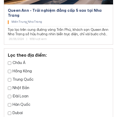
Queen Ann - Trải nghiệm đẳng cấp 5 sao tại Nha
Trang
Miền Trung
,
Nha Trang
Tọa lạc trên cung đường vàng Trần Phú, khách sạn Queen Ann
Nha Trang sở hữu hướng nhìn biển trực diện, chỉ vài bước chân
bạn có thể hòa mình với thiên nhiên, biển xanh, cát trắng…
28/06/2024
|
1656 lượt xem
Lọc theo địa điểm:
Châu Á
Hồng Kông
Trung Quốc
Nhật Bản
Đài Loan
Hàn Quốc
Dubai