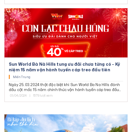
món quà mà WonderFest 2024 dành tặng du khách món dịp
Đông Bắc
hè này, trọn vẹn hành trình chơi hè cực đỉnh, bừng tỉnh mọi
giác quan.
Tây Bắc
Hà Nội - Ninh Bình - Hạ Long
Hà Nội - Sapa
Đông Nam Bộ
Tp. Hồ Chí Minh
Vũng Tàu
Sun World Bà Nà Hills tung ưu đãi chưa từng có - Kỷ
niệm 15 năm vận hành tuyến cáp treo đầu tiên
Tây Ninh
Miền Trung
Côn Đảo
Ngày 25.03.2024 thật đặc biệt khi Sun World Ba Na Hills đánh
dấu cột mốc 15 năm chính thức vận hành tuyến cáp treo đầu
tiên Bà Nà – Suối Mơ (25.03.2009) với công suất ban đầu 94
01/04/2024
|
1579 lượt xem
cabin, phục vụ 1500 khách một giờ.