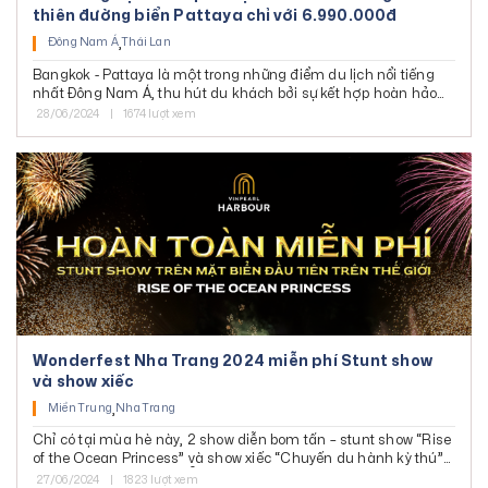
thiên đường biển Pattaya chỉ với 6.990.000đ
Đà Lạt
Đông Nam Á
,
Thái Lan
Tây Nguyên
Bangkok - Pattaya là một trong những điểm du lịch nổi tiếng
Phan Thiết
nhất Đông Nam Á, thu hút du khách bởi sự kết hợp hoàn hảo
giữa văn hóa truyền thống và hiện đại. Hãy cùng tham gia
28/06/2024
|
1674 lượt xem
Bình Hưng
hành trình 23 trải nghiệm độc đáo để khám phá trọn vẹn vẻ
đẹp của xứ sở Chùa Vàng và thiên đường biển Pattaya.
Nha Trang
Quy Nhơn
Quy Nhơn - Phú Yên
Đà Nẵng - Hội An
Tây Nam Bộ
Bến Tre - Cần Thơ
Wonderfest Nha Trang 2024 miễn phí Stunt show
Cần Thơ - Cà Mau
và show xiếc
Cần Thơ - Châu Đốc
Miền Trung
,
Nha Trang
Phú Quốc
Chỉ có tại mùa hè này, 2 show diễn bom tấn – stunt show “Rise
of the Ocean Princess” và show xiếc “Chuyến du hành kỳ thú”
Miền Bắc
mở cửa HOÀN TOÀN MIỄN PHÍ cho các du khách. Đây chính là
27/06/2024
|
1823 lượt xem