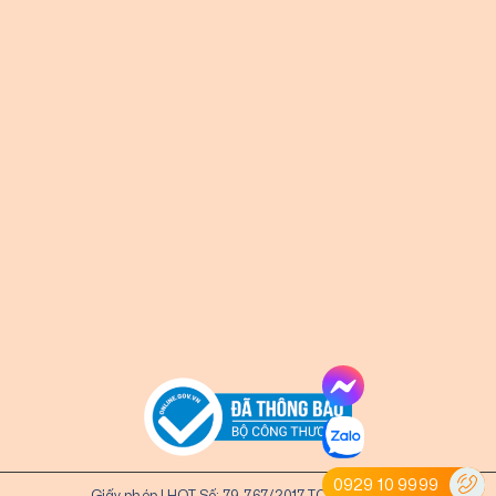
0929 10 9999
Giấy phép LHQT Số: 79-767/2017 TCDL - GPLHQ.