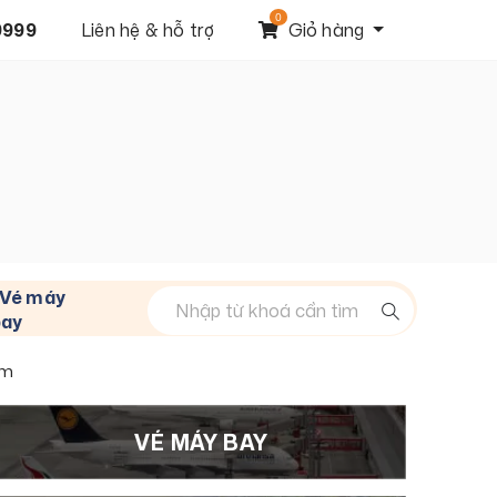
0
9999
Liên hệ & hỗ trợ
Giỏ hàng
Vé máy
bay
am
VÉ MÁY BAY