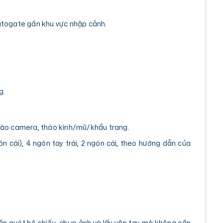
utogate gần khu vực nhập cảnh.
g.
vào camera, tháo kính/mũ/khẩu trang.
ón cái), 4 ngón tay trái, 2 ngón cái, theo hướng dẫn của