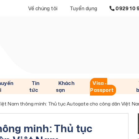
Về chúng tôi
Tuyển dụng
0929 10 
huyến
Tin
Khách
Visa -
i
tức
sạn
Passport
iệt Nam thông minh: Thủ tục Autogate cho công dân Việt N
hông minh: Thủ tục