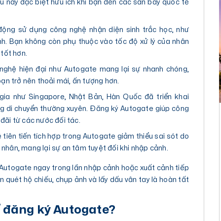
iều này đặc biệt hữu ích khi bạn đến các sân bay quốc tế
 động sử dụng công nghệ nhận diện sinh trắc học, như
nh. Bạn không còn phụ thuộc vào tốc độ xử lý của nhân
 tốt hơn.
 nghệ hiện đại như Autogate mang lại sự nhanh chóng,
bạn trở nên thoải mái, ấn tượng hơn.
gia như Singapore, Nhật Bản, Hàn Quốc đã triển khai
ng di chuyển thường xuyên. Đăng ký Autogate giúp công
đãi từ các nước đối tác.
tiên tiến tích hợp trong Autogate giảm thiểu sai sót do
nhân, mang lại sự an tâm tuyệt đối khi nhập cảnh.
 Autogate ngay trong lần nhập cảnh hoặc xuất cảnh tiếp
ần quét hộ chiếu, chụp ảnh và lấy dấu vân tay là hoàn tất
ể đăng ký Autogate?