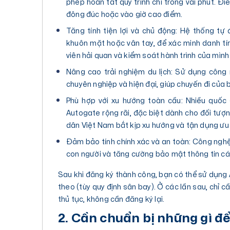
phép hoàn tất quy trình chỉ trong vài phút. Đ
đông đúc hoặc vào giờ cao điểm.
Tăng tính tiện lợi và chủ động: Hệ thống tự
khuôn mặt hoặc vân tay, để xác minh danh tí
viên hải quan và kiểm soát hành trình của mình
Nâng cao trải nghiệm du lịch: Sử dụng công
chuyên nghiệp và hiện đại, giúp chuyến đi của 
Phù hợp với xu hướng toàn cầu: Nhiều quốc 
Autogate rộng rãi, đặc biệt dành cho đối tượ
dân Việt Nam bắt kịp xu hướng và tận dụng ưu 
Đảm bảo tính chính xác và an toàn: Công nghệ 
con người và tăng cường bảo mật thông tin cá 
Sau khi đăng ký thành công, bạn có thể sử dụng
theo (tùy quy định sân bay). Ở các lần sau, chỉ c
thủ tục, không cần đăng ký lại.
2. Cần chuẩn bị những gì đ