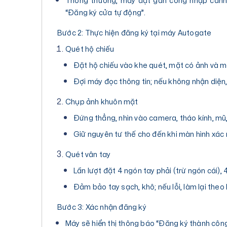
Thông thường, máy đặt gần cổng nhập cảnh v
“Đăng ký cửa tự động”.
Bước 2: Thực hiện đăng ký tại máy Autogate
Quét hộ chiếu
Đặt hộ chiếu vào khe quét, mặt có ảnh và 
Đợi máy đọc thông tin; nếu không nhận diện, k
Chụp ảnh khuôn mặt
Đứng thẳng, nhìn vào camera, tháo kính, mũ,
Giữ nguyên tư thế cho đến khi màn hình xác
Quét vân tay
Lần lượt đặt 4 ngón tay phải (trừ ngón cái), 4
Đảm bảo tay sạch, khô; nếu lỗi, làm lại theo
Bước 3: Xác nhận đăng ký
Máy sẽ hiển thị thông báo “Đăng ký thành công