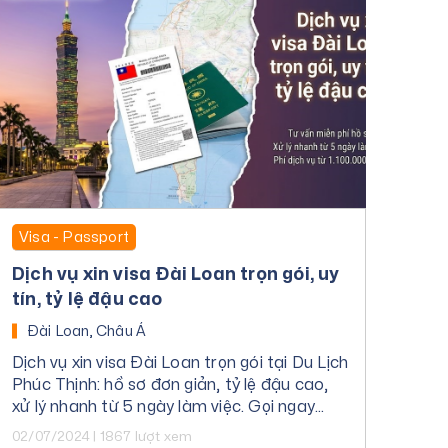
Visa - Passport
Dịch vụ xin visa Đài Loan trọn gói, uy
tín, tỷ lệ đậu cao
Đài Loan, Châu Á
Dịch vụ xin visa Đài Loan trọn gói tại Du Lịch
Phúc Thịnh: hồ sơ đơn giản, tỷ lệ đậu cao,
xử lý nhanh từ 5 ngày làm việc. Gọi ngay
0929 10 9999 để được tư vấn miễn phí.
02/07/2024 | 1867 lượt xem