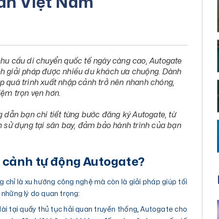
ân Việt Nam
nhu cầu di chuyển quốc tế ngày càng cao, Autogate
nh giải pháp được nhiều du khách ưa chuộng. Dành
p quá trình xuất nhập cảnh trở nên nhanh chóng,
hiệm trọn vẹn hơn.
g dẫn bạn chi tiết từng bước đăng ký Autogate, từ
ch sử dụng tại sân bay, đảm bảo hành trình của bạn
p cảnh tự động Autogate?
chỉ là xu hướng công nghệ mà còn là giải pháp giúp tối
 những lý do quan trọng:
dài tại quầy thủ tục hải quan truyền thống, Autogate cho