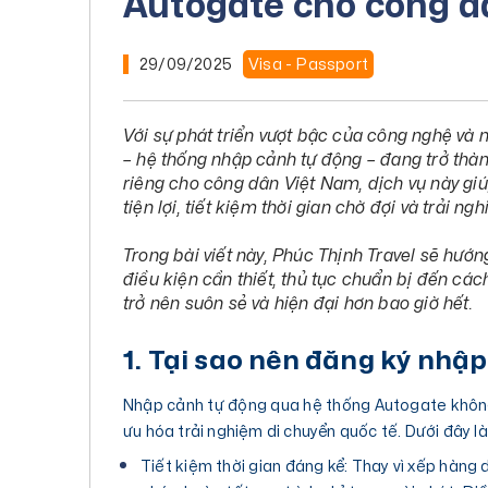
Autogate cho công d
29/09/2025
Visa - Passport
Với sự phát triển vượt bậc của công nghệ và 
– hệ thống nhập cảnh tự động – đang trở thà
riêng cho công dân Việt Nam, dịch vụ này giú
tiện lợi, tiết kiệm thời gian chờ đợi và trải ng
Trong bài viết này, Phúc Thịnh Travel sẽ hướn
điều kiện cần thiết, thủ tục chuẩn bị đến cá
trở nên suôn sẻ và hiện đại hơn bao giờ hết.
1. Tại sao nên đăng ký nhậ
Nhập cảnh tự động qua hệ thống Autogate không 
ưu hóa trải nghiệm di chuyển quốc tế. Dưới đây là
Tiết kiệm thời gian đáng kể: Thay vì xếp hàng 