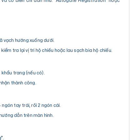
à có biển chỉ dẫn như: “Autogate Registration” hoặc
mã vạch hướng xuống dưới.
iểm tra lại vị trí hộ chiếu hoặc lau sạch bìa hộ chiếu.
 khẩu trang (nếu có).
 nhận thành công.
 ngón tay trái, rồi 2 ngón cái.
 hướng dẫn trên màn hình.
”.