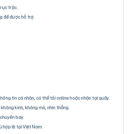
rục trặc.
g để được hỗ trợ.
hông tin cá nhân, có thể tải online hoặc nhận tại quầy.
 không kính, không mũ, nhìn thẳng.
 chuyến bay.
 hợp lệ tại Việt Nam.