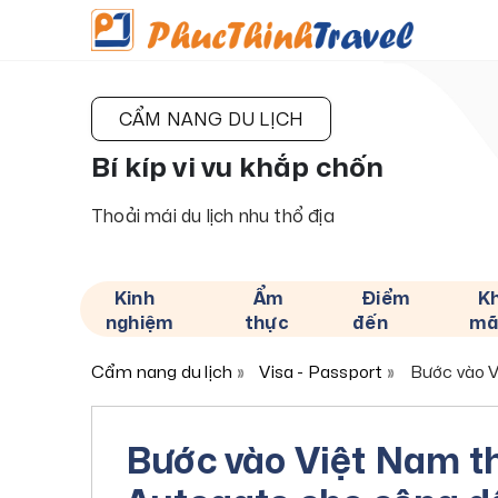
CẨM NANG DU LỊCH
Bí kíp vi vu khắp chốn
Thoải mái du lịch nhu thổ địa
Kinh
Ẩm
Điểm
K
nghiệm
thực
đến
mã
Cẩm nang du lịch
Visa - Passport
Bước vào V
Bước vào Việt Nam t