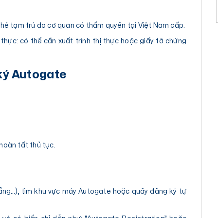
thẻ tạm trú do cơ quan có thẩm quyền tại Việt Nam cấp.
hực: có thể cần xuất trình thị thực hoặc giấy tờ chứng
 ký Autogate
hoàn tất thủ tục.
Nẵng…), tìm khu vực máy Autogate hoặc quầy đăng ký tự