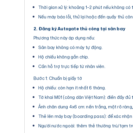
Thời gian xử lý: khoảng 1–2 phút nếu không có t
Nếu máy báo lỗi, thử lại hoặc đến quầy thủ côn
2. Đăng ký Autogate thủ công tại sân bay
Phương thức này áp dụng nếu:
Sân bay không có máy tự động.
Hộ chiếu không gắn chip.
Cần hỗ trợ trực tiếp từ nhân viên.
Bước 1: Chuẩn bị giấy tờ
Hộ chiếu: còn hạn ít nhất 6 tháng.
Tờ khai M01 (công dân Việt Nam): điền đầy đủ t
Ảnh chân dung 4x6 cm: nền trắng, mặt rõ ràng,
Thẻ lên máy bay (boarding pass): để xác nhận
Người nước ngoài: thêm thẻ thường trú/tạm trú