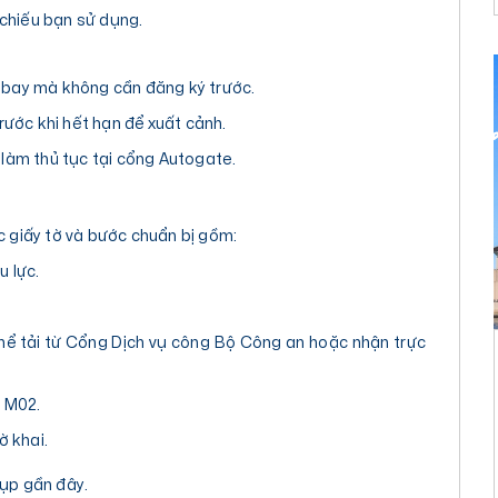
 chiếu bạn sử dụng.
n bay mà không cần đăng ký trước.
trước khi hết hạn để xuất cảnh.
 làm thủ tục tại cổng Autogate.
 giấy tờ và bước chuẩn bị gồm:
u lực.
ể tải từ Cổng Dịch vụ công Bộ Công an hoặc nhận trực
u M02.
ờ khai.
hụp gần đây.