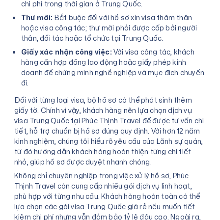
chi phí trong thời gian ở Trung Quốc.
Thư mời:
Bắt buộc đối với hồ sơ xin visa thăm thân
hoặc visa công tác; thư mời phải được cấp bởi người
thân, đối tác hoặc tổ chức tại Trung Quốc.
Giấy xác nhận công việc:
Với visa công tác, khách
hàng cần hợp đồng lao động hoặc giấy phép kinh
doanh để chứng minh nghề nghiệp và mục đích chuyến
đi.
Đối với từng loại visa, bộ hồ sơ có thể phát sinh thêm
giấy tờ. Chính vì vậy, khách hàng nên lựa chọn dịch vụ
visa Trung Quốc tại Phúc Thịnh Travel để được tư vấn chi
tiết, hỗ trợ chuẩn bị hồ sơ đúng quy định. Với hơn 12 năm
kinh nghiệm, chúng tôi hiểu rõ yêu cầu của Lãnh sự quán,
từ đó hướng dẫn khách hàng hoàn thiện từng chi tiết
nhỏ, giúp hồ sơ được duyệt nhanh chóng.
Không chỉ chuyên nghiệp trong việc xử lý hồ sơ, Phúc
Thịnh Travel còn cung cấp nhiều gói dịch vụ linh hoạt,
phù hợp với từng nhu cầu. Khách hàng hoàn toàn có thể
lựa chọn các gói visa Trung Quốc giá rẻ nếu muốn tiết
kiệm chi phí nhưng vẫn đảm bảo tỷ lệ đậu cao. Ngoài ra,