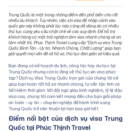
Trung Quốc là một trong những điểm đến phổ biến cho rất
nhiều du khách. Tuy nhiên, việc xin visa để nhập cảnh vào
quốc gia này không phải lúc nào cũng dễ dàng do có nhiều
thủ tục cùng yêu cầu chặt chẽ về các quy định. Để hỗ trợ
khách hàng có một trải nghiệm làm visa nhanh chóng và an
tâm nhất thì, Phúc Thịnh Travel cung cấp “Dịch vụ visa Trung
Quốc Bình Tân - Uy tín, Nhanh Chóng, Chất Lượng” giúp bạn
giải quyết mọi vấn đề về hồ sơ, thủ tục đơn giản và hiệu quả.
Bạn đang có kế hoạch du lịch, công tác hay du học tại
Trung Quốc nhưng còn lo lắng về thủ tục xin visa phức
tạp? Dịch vụ Visa Trung Quốc trọn gói của chúng tôi sẽ
giúp bạn hoàn tất hồ sơ nhanh chóng, tư vấn tận tình và
tiết kiệm thời gian. Với đội ngũ giàu kinh nghiệm, tỷ lệ đậu
visa cao, chúng tôi cam kết mang đến cho bạn giải pháp
an toàn – uy tín – chuyên nghiệp để hành trình sang
Trung Quốc trở nên thuận lợi hơn bao giờ hết.
Điểm nổi bật của dịch vụ visa Trung
Quốc tại Phúc Thịnh Travel