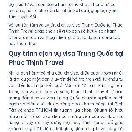
đội ngũ tư vấn còn đồng hành cùng khách hàng từ lúc
chuẩn bị hồ sơ cho đến khi nhận kết quả, giúp bạn yên
tâm tuyệt đối.
Với sự tận tâm và uy tín, dịch vụ visa Trung Quốc tại Phúc
Thịnh Travel chắc chắn sẽ giúp bạn sở hữu visa nhanh
chóng, an toàn và thuận tiện, cho dù là du lịch, công tác
hay thăm thân.
Quy trình dịch vụ visa Trung Quốc tại
Phúc Thịnh Travel
Khi khách hàng có nhu cầu xin visa, điều quan trọng nhất
là tìm được một đơn vị uy tín để hỗ trợ trọn gói từ khâu tư
vấn đến lúc nhận kết quả. Với hơn 12 năm kinh nghiệm
trong lĩnh vực du lịch và visa, Phúc Thịnh Travel tự hào
mang đến dịch vụ visa Trung Quốc chuyên nghiệp, minh
bạch và hiệu quả, được đông đảo khách hàng tại Bình
Tân và khắp TP.HCM tin tưởng lựa chọn. Chúng tôi hiểu
rằng mỗi hồ sơ visa đều có những yêu cầu và đặc thù
riêng, vì vậy đã xây dựng một quy trình tối ưu để giúp
khách hàng tiết kiệm thời gian, giảm chi phí và tăng tối