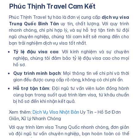
Phúc Thịnh Travel Cam Kết
Phúc Thịnh Travel tự hào là đơn vị cung cấp
dịch vụ visa
Trung Quốc Bình Tân
uy tín, chất lượng. Với quy trình
nhanh chóng, chi phí hợp lý, và sự hỗ trợ tận tình từ đội
ngũ chuyên nghiệp, chúng tôi cam kết sẽ mang đến cho
bạn trải nghiệm dịch vụ visa tốt nhất.
Tỷ lệ đậu visa cao
: Với kinh nghiệm và sự chuyên
nghiệp, chúng tôi đảm bảo tỷ lệ đậu visa cao cho mọi
hồ sơ.
Quy trình minh bạch
: Mọi thông tin về chi phí và thời
gian đều được cung cấp rõ ràng, không có chi phí ẩn.
Hỗ trợ tận tâm
: Đội ngũ tư vấn viên luôn đồng hành
cùng bạn trong suốt quá trình làm visa, từ khâu chuẩn
bị hồ sơ đến khi nhận kết quả.
Xem thêm:
Dịch Vụ Visa Nhật Bản
Uy Tín – Hồ Sơ Đơn
Giản, Xử Lý Nhanh Chóng
Với quy trình làm visa Trung Quốc nhanh chóng, đơn giản
và đội ngũ tư vấn chuyên nghiệp, bạn hoàn toàn có thể