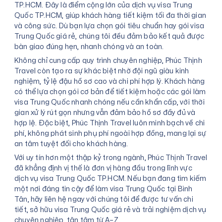
TP.HCM. Đây là điểm cộng lớn của dịch vụ visa Trung
Quốc TP.HCM, giúp khách hàng tiết kiệm tối đa thời gian
và công sức. Dù bạn lựa chọn gói tiêu chuẩn hay gói visa
Trung Quốc giá rẻ, chúng tôi đều đảm bảo kết quả được
bàn giao đúng hẹn, nhanh chóng và an toàn.
Không chỉ cung cấp quy trình chuyên nghiệp, Phúc Thịnh
Travel còn tạo ra sự khác biệt nhờ đội ngũ giàu kinh
nghiệm, tỷ lệ đậu hồ sơ cao và chi phí hợp lý. Khách hàng
có thể lựa chọn gói cơ bản để tiết kiệm hoặc các gói làm
visa Trung Quốc nhanh chóng nếu cần khẩn cấp, với thời
gian xử lý rút gọn nhưng vẫn đảm bảo hồ sơ đầy đủ và
hợp lệ. Đặc biệt, Phúc Thịnh Travel luôn minh bạch về chi
phí, không phát sinh phụ phí ngoài hợp đồng, mang lại sự
an tâm tuyệt đối cho khách hàng.
Với uy tín hơn một thập kỷ trong ngành, Phúc Thịnh Travel
đã khẳng định vị thế là đơn vị hàng đầu trong lĩnh vực
dịch vụ visa Trung Quốc TP.HCM. Nếu bạn đang tìm kiếm
một nơi đáng tin cậy để làm visa Trung Quốc tại Bình
Tân, hãy liên hệ ngay với chúng tôi để được tư vấn chi
tiết, sở hữu visa Trung Quốc giá rẻ và trải nghiệm dịch vụ
chuyên nghiệp, tận tâm từ A–Z.