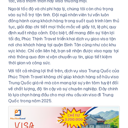
tác, visa thăm thân hay visa thương mại.
Ngoài tốc độ và chi phí hợp lý, chúng tôi còn chú trọng
vào sự hỗ trợ tận tình. Đội ngũ nhân viên tư vấn luôn
đồng hành cùng khách hàng trong suốt quá trình làm thủ
tục, giải đáp chi tiết mọi thắc mắc về giấy tờ, lệ phí, quy
định xuất nhập cảnh. Đặc biệt, để mang đến sự tiện lợi
tối đa, Phúc Thịnh Travel triển khai dịch vụ giao visa tận
nơi cho khách hàng tại quận Bình Tân cũng như các khu
vực khác. Chỉ cần liên hệ, bạn sẽ nhận được visa ngay tại
nhà thông qua đơn vị vận chuyển uy tín, giúp tiết kiệm
thời gian và công sức.
Với tất cả những lợi thế trên, dịch vụ visa Trung Quốc của
Phúc Thịnh Travel không chỉ giúp khách hàng sở hữu visa
Trung Quốc giá rẻ mà còn mang lại sự yên tâm tuyệt đối
về chất lượng, độ tin cậy và sự chuyên nghiệp. Đây chính
là lựa chọn hàng đầu cho mọi nhu cầu xin visa đi Trung
Quốc trong năm 2025.