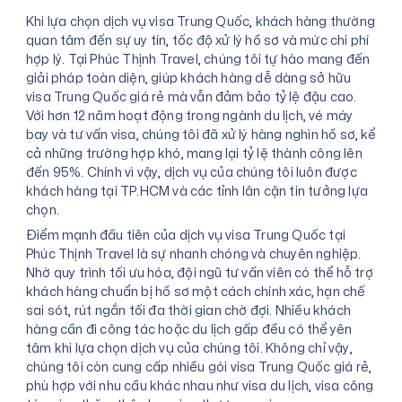
Khi lựa chọn dịch vụ visa Trung Quốc, khách hàng thường
quan tâm đến sự uy tín, tốc độ xử lý hồ sơ và mức chi phí
hợp lý. Tại Phúc Thịnh Travel, chúng tôi tự hào mang đến
giải pháp toàn diện, giúp khách hàng dễ dàng sở hữu
visa Trung Quốc giá rẻ mà vẫn đảm bảo tỷ lệ đậu cao.
Với hơn 12 năm hoạt động trong ngành du lịch, vé máy
bay và tư vấn visa, chúng tôi đã xử lý hàng nghìn hồ sơ, kể
cả những trường hợp khó, mang lại tỷ lệ thành công lên
đến 95%. Chính vì vậy, dịch vụ của chúng tôi luôn được
khách hàng tại TP.HCM và các tỉnh lân cận tin tưởng lựa
chọn.
Điểm mạnh đầu tiên của dịch vụ visa Trung Quốc tại
Phúc Thịnh Travel là sự nhanh chóng và chuyên nghiệp.
Nhờ quy trình tối ưu hóa, đội ngũ tư vấn viên có thể hỗ trợ
khách hàng chuẩn bị hồ sơ một cách chính xác, hạn chế
sai sót, rút ngắn tối đa thời gian chờ đợi. Nhiều khách
hàng cần đi công tác hoặc du lịch gấp đều có thể yên
tâm khi lựa chọn dịch vụ của chúng tôi. Không chỉ vậy,
chúng tôi còn cung cấp nhiều gói visa Trung Quốc giá rẻ,
phù hợp với nhu cầu khác nhau như visa du lịch, visa công