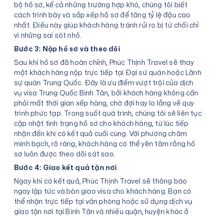
bộ hồ sơ, kể cả những trường hợp khó, chúng tôi biết
cách trình bày và sắp xếp hồ sơ để tăng tỷ lệ đậu cao
nhất. Điều này giúp khách hàng tránh rủi ro bị từ chối chỉ
vì những sai sót nhỏ.
Bước 3: Nộp hồ sơ và theo dõi
Sau khi hồ sơ đã hoàn chỉnh, Phúc Thịnh Travel sẽ thay
mặt khách hàng nộp trực tiếp tại Đại sứ quán hoặc Lãnh
sự quán Trung Quốc. Đây là ưu điểm vượt trội của dịch
vụ visa Trung Quốc Bình Tân, bởi khách hàng không cần
phải mất thời gian xếp hàng, chờ đợi hay lo lắng về quy
trình phức tạp. Trong suốt quá trình, chúng tôi sẽ liên tục
cập nhật tình trạng hồ sơ cho khách hàng, từ lúc tiếp
nhận đến khi có kết quả cuối cùng. Với phương châm
minh bạch, rõ ràng, khách hàng có thể yên tâm rằng hồ
sơ luôn được theo dõi sát sao.
Bước 4: Giao kết quả tận nơi
Ngay khi có kết quả, Phúc Thịnh Travel sẽ thông báo
ngay lập tức và bàn giao visa cho khách hàng. Bạn có
thể nhận trực tiếp tại văn phòng hoặc sử dụng dịch vụ
giao tận nơi tại Bình Tân và nhiều quận, huyện khác ở