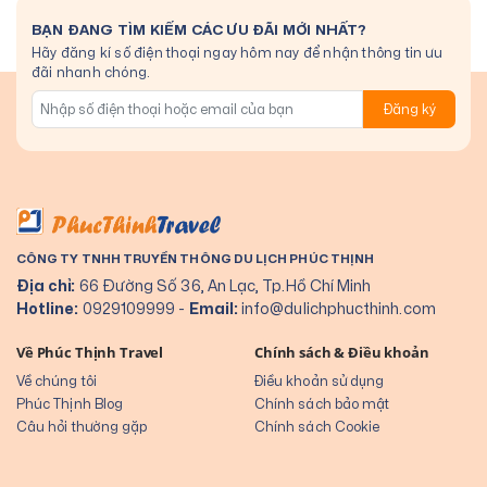
BẠN ĐANG TÌM KIẾM CÁC ƯU ĐÃI MỚI NHẤT?
Hãy đăng kí số điện thoại ngay hôm nay để nhận thông tin ưu
đãi nhanh chóng.
Đăng ký
CÔNG TY TNHH TRUYỀN THÔNG DU LỊCH PHÚC THỊNH
Địa chỉ:
66 Đường Số 36, An Lạc, Tp.Hồ Chí Minh
Hotline:
0929109999
-
Email:
info@dulichphucthinh.com
Về Phúc Thịnh Travel
Chính sách & Điều khoản
Về chúng tôi
Điều khoản sử dụng
Phúc Thịnh Blog
Chính sách bảo mật
Câu hỏi thường gặp
Chính sách Cookie