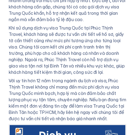
nhanh chóng với mức chi phí hợp lý nhất. Đặc biệt, đối với
khách hàng cần gấp, chúng tôi có các gói dịch vụ visa
Trung Quốc khẩn, hỗ trợ nhận kết quả trong thời gian
ngắn mà vẫn đảm bảo tỷ lệ đậu cao.
Khi sử dụng dịch vụ visa Trung Quốc tại Phúc Thịnh
Travel, khách hàng sẽ được tư vấn chi tiết về hồ sơ, giấy
tờ cần thiết cũng như mức phí tương ứng cho từng loại
visa. Chúng tôi cam kết chi phí cạnh tranh trên thị
trường, phù hợp cho cả khách hàng cá nhân và doanh
nghiệp. Ngoài ra, Phúc Thịnh Travel còn hỗ trợ dịch vụ
giao visa tận nơi tại Bình Tân và nhiều khu vực khác, giúp
khách hàng tiết kiệm thời gian, công sức đi lại.
Với uy tín hơn 12 năm trong ngành du lịch và visa, Phúc
Thịnh Travel không chỉ mang đến mức phí dịch vụ visa
Trung Quốc minh bạch, hợp lý mà còn đảm bảo chất
lượng phục vụ tận tâm, chuyên nghiệp. Nếu bạn đang tìm
kiếm một đơn vị đáng tin cậy để làm visa Trung Quốc tại
Bình Tân hoặc TP.HCM, hãy liên hệ ngay với chúng tôi để
được tư vấn chi tiết và nhận báo giá nhanh nhất.