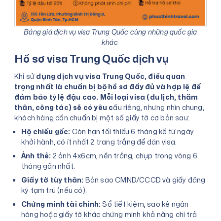
Bảng giá dịch vụ visa Trung Quốc cùng những quốc gia
khác
Hồ sơ visa Trung Quốc dịch vụ
Khi sử
dụng dịch vụ visa Trung Quốc, điều quan
trọng nhất là chuẩn bị bộ hồ sơ đầy đủ và hợp lệ để
đảm bảo tỷ lệ đậu cao. Mỗi loại visa (du lịch, thăm
thân, công tác) sẽ có yêu c
ầu riêng, nhưng nhìn chung,
khách hàng cần chuẩn bị một số giấy tờ cơ bản sau:
Hộ chiếu gốc:
Còn hạn tối thiểu 6 tháng kể từ ngày
khởi hành, có ít nhất 2 trang trắng để dán visa.
Ảnh thẻ:
2 ảnh 4x6cm, nền trắng, chụp trong vòng 6
tháng gần nhất.
Giấy tờ tùy thân:
Bản sao CMND/CCCD và giấy đăng
ký tạm trú (nếu có).
Chứng minh tài chính:
Sổ tiết kiệm, sao kê ngân
hàng hoặc giấy tờ khác chứng minh khả năng chi trả