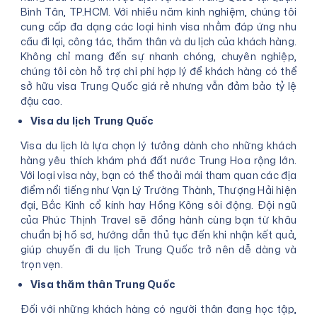
Bình Tân, TP.HCM. Với nhiều năm kinh nghiệm, chúng tôi
cung cấp đa dạng các loại hình visa nhằm đáp ứng nhu
cầu đi lại, công tác, thăm thân và du lịch của khách hàng.
Không chỉ mang đến sự nhanh chóng, chuyên nghiệp,
chúng tôi còn hỗ trợ chi phí hợp lý để khách hàng có thể
sở hữu visa Trung Quốc giá rẻ nhưng vẫn đảm bảo tỷ lệ
đậu cao.
Visa du lịch Trung Quốc
Visa du lịch là lựa chọn lý tưởng dành cho những khách
hàng yêu thích khám phá đất nước Trung Hoa rộng lớn.
Với loại visa này, bạn có thể thoải mái tham quan các địa
điểm nổi tiếng như Vạn Lý Trường Thành, Thượng Hải hiện
đại, Bắc Kinh cổ kính hay Hồng Kông sôi động. Đội ngũ
của Phúc Thịnh Travel sẽ đồng hành cùng bạn từ khâu
chuẩn bị hồ sơ, hướng dẫn thủ tục đến khi nhận kết quả,
giúp chuyến đi du lịch Trung Quốc trở nên dễ dàng và
trọn vẹn.
Visa thăm thân Trung Quốc
Đối với những khách hàng có người thân đang học tập,