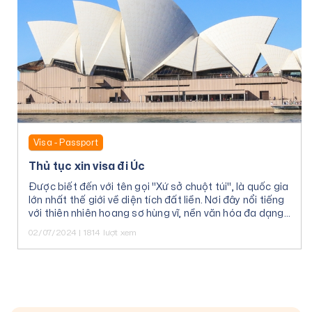
Visa - Passport
Thủ tục xin visa đi Úc
Được biết đến với tên gọi "Xứ sở chuột túi", là quốc gia
lớn nhất thế giới về diện tích đất liền. Nơi đây nổi tiếng
với thiên nhiên hoang sơ hùng vĩ, nền văn hóa đa dạng
và con người thân thiện.
02/07/2024 | 1814 lượt xem