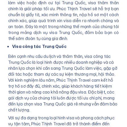
làm việc hoặc định cư tại Trung Quốc, visa thăm thân
chính là giải pháp tối ưu. Phúc Thịnh Travel sẽ hỗ trợ bạn
chuẩn bị giấy tờ, xác minh thông tin, nộp hồ sơ một cách
chính xác, giúp quá trình xin visa diễn ra nhanh chóng và
an toàn. Đây là một trong những thế mạnh của chúng tôi
trong mảng dịch vụ visa Trung Quốc, đảm bảo bạn có
thể sớm đoàn tụ cùng gia đình.
Visa công tác Trung Quốc
Bên cạnh nhu cầu du lịch và thăm thân, visa công tác
Trung Quốc là loại hình được nhiều doanh nghiệp và cá
nhân lựa chọn khi cần sang Trung Quốc làm việc, gặp gỡ
đối tác hoặc tham dự các sự kiện thương mại, hội thảo.
Với kinh nghiệm lâu năm, Phúc Thịnh Travel cam kết hỗ
trợ hồ sơ đầy đủ, chính xác, giúp khách hàng tiết kiệm
thời gian và nâng cao khả năng đậu visa. Đặc biệt, các
gói dịch vụ của chúng tôi luôn được tối ưu chi phí, mang
đến lựa chọn visa Trung Quốc giá rẻ nhưng vẫn đảm bảo
chất lượng.
Với sự đa dạng trong loại hình visa và phong cách phục
vụ tận tâm, Phúc Thịnh Travel đã trở thành điểm đến