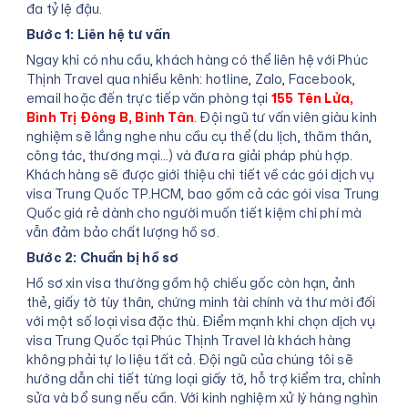
đa tỷ lệ đậu.
Bước 1: Liên hệ tư vấn
Ngay khi có nhu cầu, khách hàng có thể liên hệ với Phúc
Thịnh Travel qua nhiều kênh: hotline, Zalo, Facebook,
email hoặc đến trực tiếp văn phòng tại
155 Tên Lửa,
Bình Trị Đông B, Bình Tân
. Đội ngũ tư vấn viên giàu kinh
nghiệm sẽ lắng nghe nhu cầu cụ thể (du lịch, thăm thân,
công tác, thương mại…) và đưa ra giải pháp phù hợp.
Khách hàng sẽ được giới thiệu chi tiết về các gói dịch vụ
visa Trung Quốc TP.HCM, bao gồm cả các gói visa Trung
Quốc giá rẻ dành cho người muốn tiết kiệm chi phí mà
vẫn đảm bảo chất lượng hồ sơ.
Bước 2: Chuẩn bị hồ sơ
Hồ sơ xin visa thường gồm hộ chiếu gốc còn hạn, ảnh
thẻ, giấy tờ tùy thân, chứng minh tài chính và thư mời đối
với một số loại visa đặc thù. Điểm mạnh khi chọn dịch vụ
visa Trung Quốc tại Phúc Thịnh Travel là khách hàng
không phải tự lo liệu tất cả. Đội ngũ của chúng tôi sẽ
hướng dẫn chi tiết từng loại giấy tờ, hỗ trợ kiểm tra, chỉnh
sửa và bổ sung nếu cần. Với kinh nghiệm xử lý hàng nghìn