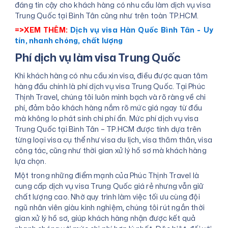
đáng tin cậy cho khách hàng có nhu cầu làm dịch vụ visa
Trung Quốc tại Bình Tân cũng như trên toàn TP.HCM.
=>XEM THÊM:
Dịch vụ visa Hàn Quốc Bình Tân - Uy
tín, nhanh chóng, chất lượng
Phí dịch vụ làm visa Trung Quốc
Khi khách hàng có nhu cầu xin visa, điều được quan tâm
hàng đầu chính là phí dịch vụ visa Trung Quốc. Tại Phúc
Thịnh Travel, chúng tôi luôn minh bạch và rõ ràng về chi
phí, đảm bảo khách hàng nắm rõ mức giá ngay từ đầu
mà không lo phát sinh chi phí ẩn. Mức phí dịch vụ visa
Trung Quốc tại Bình Tân – TP.HCM được tính dựa trên
từng loại visa cụ thể như visa du lịch, visa thăm thân, visa
công tác, cũng như thời gian xử lý hồ sơ mà khách hàng
lựa chọn.
Một trong những điểm mạnh của Phúc Thịnh Travel là
cung cấp dịch vụ visa Trung Quốc giá rẻ nhưng vẫn giữ
chất lượng cao. Nhờ quy trình làm việc tối ưu cùng đội
ngũ nhân viên giàu kinh nghiệm, chúng tôi rút ngắn thời
gian xử lý hồ sơ, giúp khách hàng nhận được kết quả