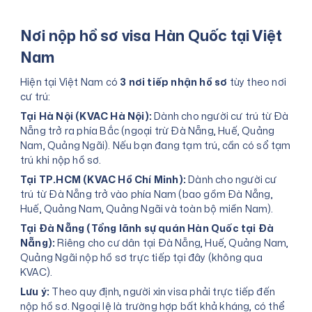
Nơi nộp hồ sơ visa Hàn Quốc tại Việt
Nam
Hiện tại Việt Nam có
3 nơi tiếp nhận hồ sơ
tùy theo nơi
cư trú:
Tại Hà Nội (KVAC Hà Nội):
Dành cho người cư trú từ Đà
Nẵng trở ra phía Bắc (ngoại trừ Đà Nẵng, Huế, Quảng
Nam, Quảng Ngãi). Nếu bạn đang tạm trú, cần có sổ tạm
trú khi nộp hồ sơ.
Tại TP.HCM (KVAC Hồ Chí Minh):
Dành cho người cư
trú từ Đà Nẵng trở vào phía Nam (bao gồm Đà Nẵng,
Huế, Quảng Nam, Quảng Ngãi và toàn bộ miền Nam).
Tại Đà Nẵng (Tổng lãnh sự quán Hàn Quốc tại Đà
Nẵng):
Riêng cho cư dân tại Đà Nẵng, Huế, Quảng Nam,
Quảng Ngãi nộp hồ sơ trực tiếp tại đây (không qua
KVAC).
Lưu ý:
Theo quy định, người xin visa phải trực tiếp đến
nộp hồ sơ. Ngoại lệ là trường hợp bất khả kháng, có thể