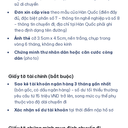
sử di chuyển
Đơn xin cấp visa
theo mẫu của Hàn Quốc (điền đầy
đủ, đặc biệt phần số 7 – thông tin nghề nghiệp và số 8
– thông tin chuyến đi; địa chỉ tại Hàn Quốc phải ghi
theo định dạng tên đường)
Ảnh thẻ
cỡ 3.5cm x 4.5cm, nền trắng, chụp trong
vòng 6 tháng, không đeo kính
Chứng minh thư nhân dân hoặc căn cước công
dân
(photo)
Giấy tờ tài chính (bắt buộc)
Sao kê tài khoản ngân hàng 3 tháng gần nhất
(bản gốc, có dấu ngân hàng) – số dư tối thiểu thường
yêu cầu từ 15 triệu VND trở lên, song mức cụ thể phụ
thuộc vào độ dài chuyến đi
Xác nhận số dư tài khoản
tại thời điểm nộp hồ sơ
Giấy tờ chứng minh mục đích chuyến đi