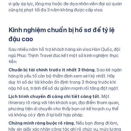
vi gây áp lực, lăng mạ hoặc đe dọa nhân viên đại sứ quán
cũng bị phạt tối đa 3 năm không được cấp visa.
Kinh nghiệm chuẩn bị hồ sơ để tỷ lệ
đậu cao
Sau nhiều năm hỗ trợ khách hàng xin visa Hàn Quốc, đội
ngũ Phúc Thịnh Travel đúc kết một số kinh nghiệm thực
tiễn:
Chuẩn bị tài chính trước ít nhất 3 tháng.
Sao kê ngân
hàng là yếu tố cán bộ thẩm định xem xét kỹ nhất. Hãy
duy trì số dư tài khoản ổn định trong 3 tháng trước khi
nộp hồ sơ, tránh để số dư giảm mạnh rồi tăng đột ngột.
Lịch trình chuyến đi càng chi tiết càng tốt.
Một
itinerary rõ ràng với tên khách sạn, địa điểm tham quan,
phương tiện di chuyển cho thấy bạn có kế hoạch cụ thể
và không có ý định ở lại bất hợp pháp.
Chứng minh ràng buộc rõ ràng.
Nếu bạn đang đi làm,
hãy xin giấy xác nhận công tác ghi rõ chức vụ, mức lương