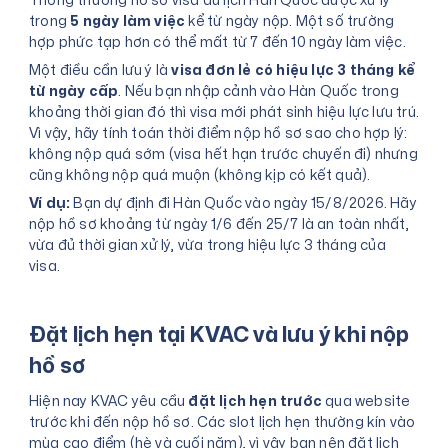
Thông thường hồ sơ visa du lịch Hàn Quốc được xử lý
trong
5 ngày làm việc
kể từ ngày nộp. Một số trường
hợp phức tạp hơn có thể mất từ 7 đến 10 ngày làm việc.
Một điều cần lưu ý là
visa đơn lẻ có hiệu lực 3 tháng kể
từ ngày cấp
. Nếu bạn nhập cảnh vào Hàn Quốc trong
khoảng thời gian đó thì visa mới phát sinh hiệu lực lưu trú.
Vì vậy, hãy tính toán thời điểm nộp hồ sơ sao cho hợp lý:
không nộp quá sớm (visa hết hạn trước chuyến đi) nhưng
cũng không nộp quá muộn (không kịp có kết quả).
Ví dụ:
Bạn dự định đi Hàn Quốc vào ngày 15/8/2026. Hãy
nộp hồ sơ khoảng từ ngày 1/6 đến 25/7 là an toàn nhất,
vừa đủ thời gian xử lý, vừa trong hiệu lực 3 tháng của
visa.
Đặt lịch hẹn tại KVAC và lưu ý khi nộp
hồ sơ
Hiện nay KVAC yêu cầu
đặt lịch hẹn trước
qua website
trước khi đến nộp hồ sơ. Các slot lịch hẹn thường kín vào
mùa cao điểm (hè và cuối năm), vì vậy bạn nên đặt lịch