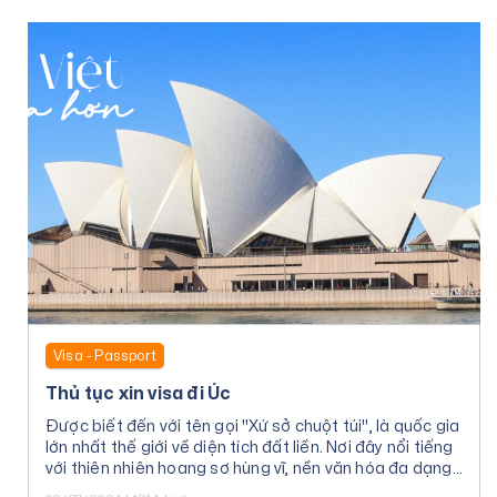
Visa - Passport
Thủ tục xin visa đi Úc
Được biết đến với tên gọi "Xứ sở chuột túi", là quốc gia
lớn nhất thế giới về diện tích đất liền. Nơi đây nổi tiếng
với thiên nhiên hoang sơ hùng vĩ, nền văn hóa đa dạng
và con người thân thiện.