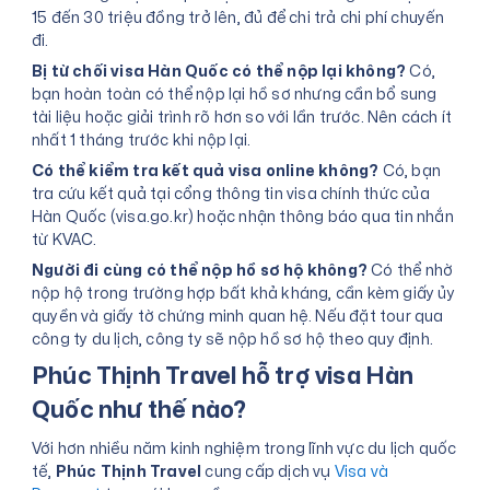
15 đến 30 triệu đồng trở lên, đủ để chi trả chi phí chuyến
đi.
Bị từ chối visa Hàn Quốc có thể nộp lại không?
Có,
bạn hoàn toàn có thể nộp lại hồ sơ nhưng cần bổ sung
tài liệu hoặc giải trình rõ hơn so với lần trước. Nên cách ít
nhất 1 tháng trước khi nộp lại.
Có thể kiểm tra kết quả visa online không?
Có, bạn
tra cứu kết quả tại cổng thông tin visa chính thức của
Hàn Quốc (visa.go.kr) hoặc nhận thông báo qua tin nhắn
từ KVAC.
Người đi cùng có thể nộp hồ sơ hộ không?
Có thể nhờ
nộp hộ trong trường hợp bất khả kháng, cần kèm giấy ủy
quyền và giấy tờ chứng minh quan hệ. Nếu đặt tour qua
công ty du lịch, công ty sẽ nộp hồ sơ hộ theo quy định.
Phúc Thịnh Travel hỗ trợ visa Hàn
Quốc như thế nào?
Với hơn nhiều năm kinh nghiệm trong lĩnh vực du lịch quốc
tế,
Phúc Thịnh Travel
cung cấp dịch vụ
Visa và