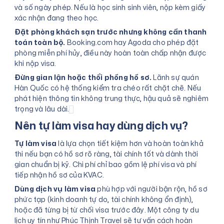
và số ngày phép. Nếu là học sinh sinh viên, nộp kèm giấy
xác nhận đang theo học.
Đặt phòng khách sạn trước nhưng không cần thanh
toán toàn bộ.
Booking.com hay Agoda cho phép đặt
phòng miễn phí hủy, điều này hoàn toàn chấp nhận được
khi nộp visa.
Đừng gian lận hoặc thổi phồng hồ sơ.
Lãnh sự quán
Hàn Quốc có hệ thống kiểm tra chéo rất chặt chẽ. Nếu
phát hiện thông tin không trung thực, hậu quả sẽ nghiêm
trọng và lâu dài.
Nên tự làm visa hay dùng dịch vụ?
Tự làm visa
là lựa chọn tiết kiệm hơn và hoàn toàn khả
thi nếu bạn có hồ sơ rõ ràng, tài chính tốt và dành thời
gian chuẩn bị kỹ. Chi phí chỉ bao gồm lệ phí visa và phí
tiếp nhận hồ sơ của KVAC.
Dùng dịch vụ làm visa
phù hợp với người bận rộn, hồ sơ
phức tạp (kinh doanh tự do, tài chính không ổn định),
hoặc đã từng bị từ chối visa trước đây. Một công ty du
lịch uy tín như Phúc Thịnh Travel sẽ tư vấn cách hoàn