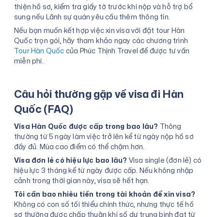
thiện hồ sơ, kiểm tra giấy tờ trước khi nộp và hỗ trợ bổ
sung nếu Lãnh sự quán yêu cầu thêm thông tin.
Nếu bạn muốn kết hợp việc xin visa với đặt tour Hàn
Quốc trọn gói, hãy tham khảo ngay các chương trình
Tour Hàn Quốc
của Phúc Thịnh Travel để được tư vấn
miễn phí.
Câu hỏi thường gặp về visa đi Hàn
Quốc (FAQ)
Visa Hàn Quốc được cấp trong bao lâu?
Thông
thường từ 5 ngày làm việc trở lên kể từ ngày nộp hồ sơ
đầy đủ. Mùa cao điểm có thể chậm hơn.
Visa đơn lẻ có hiệu lực bao lâu?
Visa single (đơn lẻ) có
hiệu lực 3 tháng kể từ ngày được cấp. Nếu không nhập
cảnh trong thời gian này, visa sẽ hết hạn.
Tôi cần bao nhiêu tiền trong tài khoản để xin visa?
Không có con số tối thiểu chính thức, nhưng thực tế hồ
sơ thường được chấp thuận khi số dư trung bình đạt từ