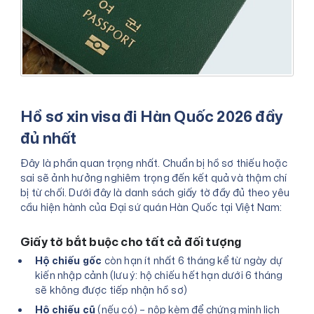
Hồ sơ xin visa đi Hàn Quốc 2026 đầy
đủ nhất
Đây là phần quan trọng nhất. Chuẩn bị hồ sơ thiếu hoặc
sai sẽ ảnh hưởng nghiêm trọng đến kết quả và thậm chí
bị từ chối. Dưới đây là danh sách giấy tờ đầy đủ theo yêu
cầu hiện hành của Đại sứ quán Hàn Quốc tại Việt Nam:
Giấy tờ bắt buộc cho tất cả đối tượng
Hộ chiếu gốc
còn hạn ít nhất 6 tháng kể từ ngày dự
kiến nhập cảnh (lưu ý: hộ chiếu hết hạn dưới 6 tháng
sẽ không được tiếp nhận hồ sơ)
Hộ chiếu cũ
(nếu có) – nộp kèm để chứng minh lịch