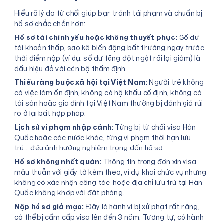
Hiểu rõ lý do từ chối giúp bạn tránh tái phạm và chuẩn bị
hồ sơ chắc chắn hơn:
Hồ sơ tài chính yếu hoặc không thuyết phục:
Số dư
tài khoản thấp, sao kê biến động bất thường ngay trước
thời điểm nộp (ví dụ: số dư tăng đột ngột rồi lại giảm) là
dấu hiệu đỏ với cán bộ thẩm định.
Thiếu ràng buộc xã hội tại Việt Nam:
Người trẻ không
có việc làm ổn định, không có hộ khẩu cố định, không có
tài sản hoặc gia đình tại Việt Nam thường bị đánh giá rủi
ro ở lại bất hợp pháp.
Lịch sử vi phạm nhập cảnh:
Từng bị từ chối visa Hàn
Quốc hoặc các nước khác, từng vi phạm thời hạn lưu
trú... đều ảnh hưởng nghiêm trọng đến hồ sơ.
Hồ sơ không nhất quán:
Thông tin trong đơn xin visa
mâu thuẫn với giấy tờ kèm theo, ví dụ khai chức vụ nhưng
không có xác nhận công tác, hoặc địa chỉ lưu trú tại Hàn
Quốc không khớp với đặt phòng.
Nộp hồ sơ giả mạo:
Đây là hành vi bị xử phạt rất nặng,
có thể bị cấm cấp visa lên đến 3 năm. Tương tự, có hành