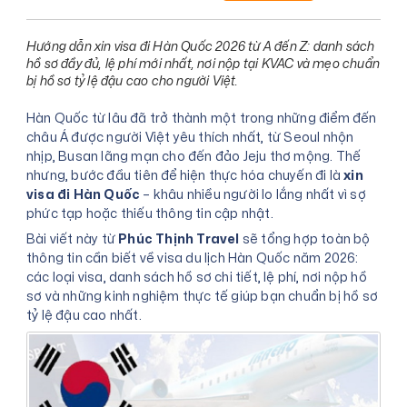
Hướng dẫn xin visa đi Hàn Quốc 2026 từ A đến Z: danh sách
hồ sơ đầy đủ, lệ phí mới nhất, nơi nộp tại KVAC và mẹo chuẩn
bị hồ sơ tỷ lệ đậu cao cho người Việt.
Hàn Quốc từ lâu đã trở thành một trong những điểm đến
châu Á được người Việt yêu thích nhất, từ Seoul nhộn
nhịp, Busan lãng mạn cho đến đảo Jeju thơ mộng. Thế
nhưng, bước đầu tiên để hiện thực hóa chuyến đi là
xin
visa đi Hàn Quốc
– khâu nhiều người lo lắng nhất vì sợ
phức tạp hoặc thiếu thông tin cập nhật.
Bài viết này từ
Phúc Thịnh Travel
sẽ tổng hợp toàn bộ
thông tin cần biết về visa du lịch Hàn Quốc năm 2026:
các loại visa, danh sách hồ sơ chi tiết, lệ phí, nơi nộp hồ
sơ và những kinh nghiệm thực tế giúp bạn chuẩn bị hồ sơ
tỷ lệ đậu cao nhất.