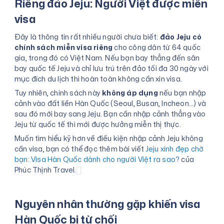
Riêng đảo Jeju: Người Việt được miễn
visa
Đây là thông tin rất nhiều người chưa biết:
đảo Jeju có
chính sách miễn visa riêng
cho công dân từ 64 quốc
gia, trong đó có Việt Nam. Nếu bạn bay thẳng đến sân
bay quốc tế Jeju và chỉ lưu trú trên đảo tối đa 30 ngày với
mục đích du lịch thì hoàn toàn không cần xin visa.
Tuy nhiên, chính sách này
không áp dụng
nếu bạn nhập
cảnh vào đất liền Hàn Quốc (Seoul, Busan, Incheon...) và
sau đó mới bay sang Jeju. Bạn cần nhập cảnh thẳng vào
Jeju từ quốc tế thì mới được hưởng miễn thị thực.
Muốn tìm hiểu kỹ hơn về điều kiện nhập cảnh Jeju không
cần visa, bạn có thể đọc thêm bài viết
Jeju xinh đẹp chờ
bạn: Visa Hàn Quốc dành cho người Việt ra sao?
của
Phúc Thịnh Travel.
Nguyên nhân thường gặp khiến visa
Hàn Quốc bị từ chối