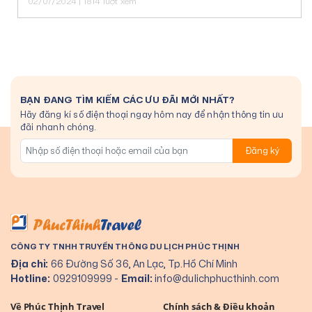
02/07/2024 | 1814 lượt xem
BẠN ĐANG TÌM KIẾM CÁC ƯU ĐÃI MỚI NHẤT?
Hãy đăng kí số điện thoại ngay hôm nay để nhận thông tin ưu
đãi nhanh chóng.
Đăng ký
CÔNG TY TNHH TRUYỀN THÔNG DU LỊCH PHÚC THỊNH
Địa chỉ:
66 Đường Số 36, An Lạc, Tp.Hồ Chí Minh
Hotline:
0929109999
-
Email:
info@dulichphucthinh.com
Về Phúc Thịnh Travel
Chính sách & Điều khoản