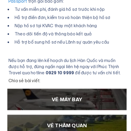
Passport
trọn gói bao gồm:
Tư vấn miễn phí, đánh giá hồ sơ trước khi nộp
Hỗ trợ điền đơn, kiểm tra và hoàn thiện bộ hồ sơ
Nộp hồ sơ tại KVAC thay mặt khách hàng
Theo dõi tiến độ và thông báo kết quả
Hỗ trợ bổ sung hồ sơ nếu Lãnh sự quán yêu cầu
Nếu bạn đang lên kế hoạch du lịch Hàn Quốc và muốn
được hỗ trợ, đừng ngần ngại liên hệ ngay với Phúc Thịnh
Travel qua hotline
0929 10 9999
để được tư vấn chi tiết.
Chia sẻ bài viết:
VÉ MÁY BAY
VÉ THĂM QUAN