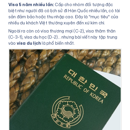
Visa 5 năm nhiều lần:
Cấp cho nhóm đối tượng đặc
biệt như người đã có lịch sử đi Hàn Quốc nhiều lần, có tài
sản đảm bảo hoặc thu nhập cao. Đây là "mục tiêu" của
nhiều du khách Việt thường xuyên đến xứ kim chi.
Ngoài ra còn có visa thương mại (C-2), visa thăm thân
(C-3-1), visa du học (D-2)... nhưng bài viết này tập trung
vào
visa du lịch
là phổ biến nhất.