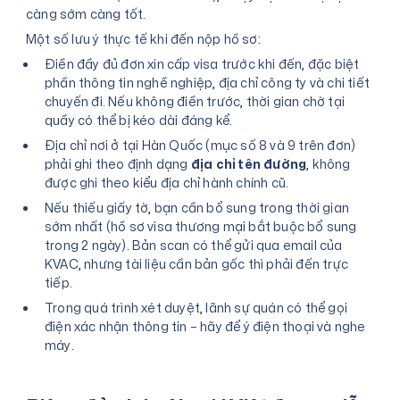
càng sớm càng tốt.
Một số lưu ý thực tế khi đến nộp hồ sơ:
Điền đầy đủ đơn xin cấp visa trước khi đến, đặc biệt
phần thông tin nghề nghiệp, địa chỉ công ty và chi tiết
chuyến đi. Nếu không điền trước, thời gian chờ tại
quầy có thể bị kéo dài đáng kể.
Địa chỉ nơi ở tại Hàn Quốc (mục số 8 và 9 trên đơn)
phải ghi theo định dạng
địa chỉ tên đường
, không
được ghi theo kiểu địa chỉ hành chính cũ.
Nếu thiếu giấy tờ, bạn cần bổ sung trong thời gian
sớm nhất (hồ sơ visa thương mại bắt buộc bổ sung
trong 2 ngày). Bản scan có thể gửi qua email của
KVAC, nhưng tài liệu cần bản gốc thì phải đến trực
tiếp.
Trong quá trình xét duyệt, lãnh sự quán có thể gọi
điện xác nhận thông tin – hãy để ý điện thoại và nghe
máy.