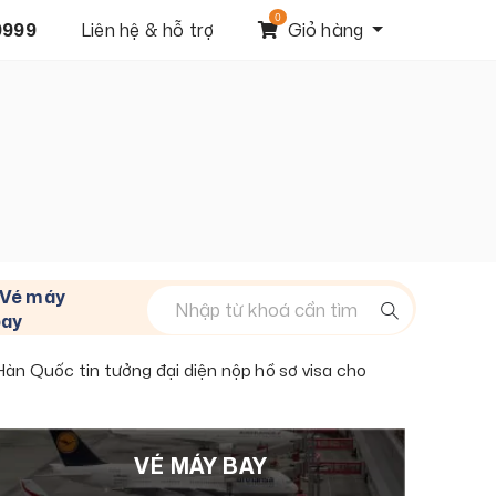
0
9999
Liên hệ & hỗ trợ
Giỏ hàng
Vé máy
bay
n Quốc tin tưởng đại diện nộp hồ sơ visa cho
VÉ MÁY BAY