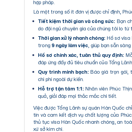
hợp pháp.
Là một trong số ít đơn vị được chỉ định, Phú
Tiết kiệm thời gian và công sức:
Bạn chỉ
do đội ngũ chuyên gia của chúng tôi lo từ
Thời gian xử lý nhanh chóng:
Hồ sơ visa 
trong
9 ngày làm việc
, giúp bạn sẵn sàng
Hồ sơ chính xác, tuân thủ quy định:
Mỗi
đáp ứng đầy đủ tiêu chuẩn của Tổng Lãnh
Quy trình minh bạch:
Báo giá trọn gói, 
chi phí ngoài dự kiến.
Hỗ trợ tận tâm 1:1:
Nhân viên Phúc Thịn
quả, giải đáp mọi thắc mắc chi tiết.
Việc được Tổng Lãnh sự quán Hàn Quốc chỉ 
tín và cam kết dịch vụ chất lượng của Phúc
thủ tục visa Hàn Quốc nhanh chóng, an toà
xứ sở kim chi.