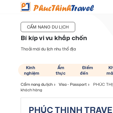
CẨM NANG DU LỊCH
Bí kíp vi vu khắp chốn
Thoải mái du lịch nhu thổ địa
Kinh
Ẩm
Điểm
K
nghiệm
thực
đến
mã
Cẩm nang du lịch
Visa - Passport
PHÚC THỊNH
khách hàng
PHÚC THỊNH TRAVEL -