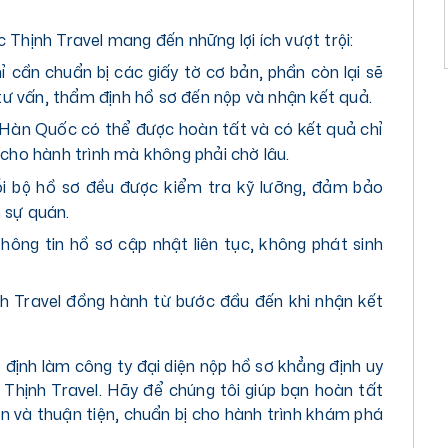
c Thịnh Travel mang đến những lợi ích vượt trội:
 cần chuẩn bị các giấy tờ cơ bản, phần còn lại sẽ
 tư vấn, thẩm định hồ sơ đến nộp và nhận kết quả.
Hàn Quốc có thể được hoàn tất và có kết quả chỉ
 cho hành trình mà không phải chờ lâu.
 bộ hồ sơ đều được kiểm tra kỹ lưỡng, đảm bảo
 sự quán.
thông tin hồ sơ cập nhật liên tục, không phát sinh
h Travel đồng hành từ bước đầu đến khi nhận kết
định làm công ty đại diện nộp hồ sơ khẳng định uy
 Thịnh Travel. Hãy để chúng tôi giúp bạn hoàn tất
n và thuận tiện, chuẩn bị cho hành trình khám phá