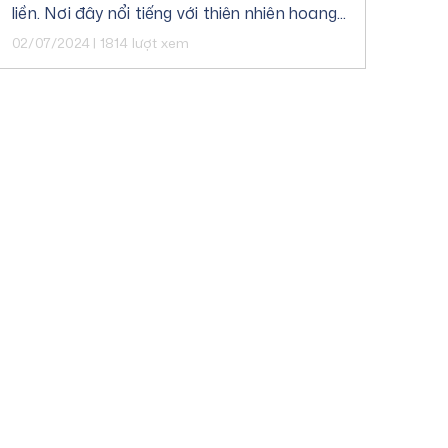
liền. Nơi đây nổi tiếng với thiên nhiên hoang
sơ hùng vĩ, nền văn hóa đa dạng và con
02/07/2024 | 1814 lượt xem
người thân thiện.