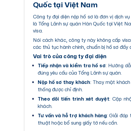
Quốc tại Việt Nam
Công ty đại diện nộp hồ sơ là đơn vị dịch 
là Tổng Lãnh sự quán Hàn Quốc tại Việt Na
visa.
Nói cách khác, công ty này không cấp visa
các thủ tục hành chính, chuẩn bị hồ sơ đầy 
Vai trò của công ty đại diện
Tiếp nhận và kiểm tra hồ sơ
: Hướng dẫ
đúng yêu cầu của Tổng Lãnh sự quán.
Nộp hồ sơ thay khách
: Thay mặt khách 
thống được chỉ định.
Theo dõi tiến trình xét duyệt
: Cập nh
khách.
Tư vấn và hỗ trợ khách hàng
: Giải đáp
thuật hoặc bổ sung giấy tờ nếu cần.