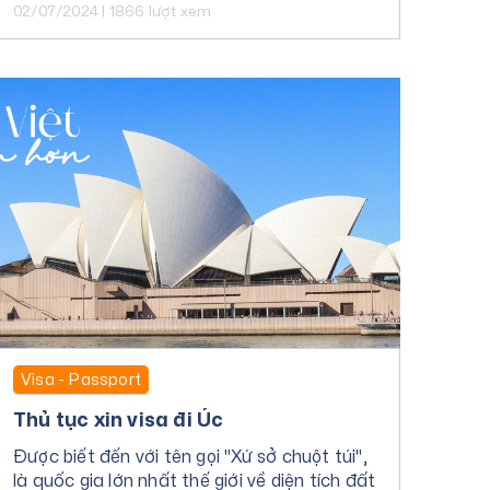
0929 10 9999 để được tư vấn miễn phí.
02/07/2024 | 1866 lượt xem
Visa - Passport
Thủ tục xin visa đi Úc
Được biết đến với tên gọi "Xứ sở chuột túi",
là quốc gia lớn nhất thế giới về diện tích đất