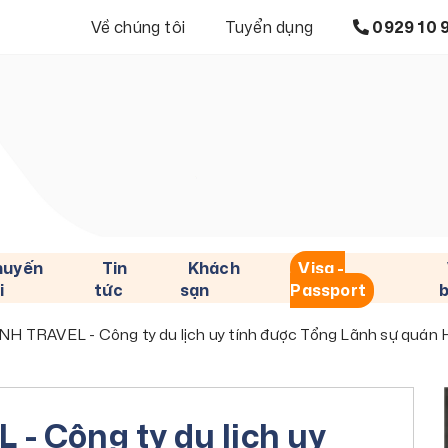
Về chúng tôi
Tuyển dụng
0929 10 
huyến
Tin
Khách
Visa -
i
tức
sạn
Passport
 TRAVEL - Công ty du lịch uy tính được Tổng Lãnh sự quán Hà
 Công ty du lịch uy