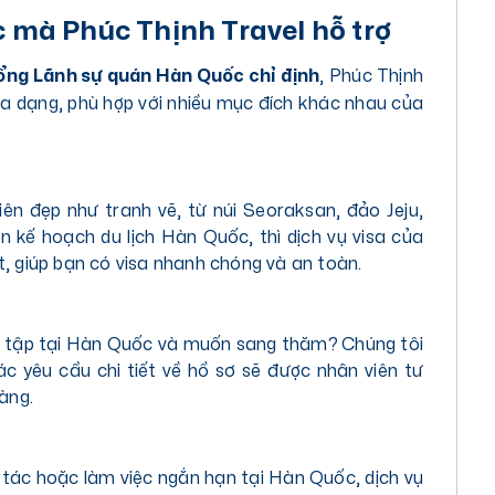
c mà Phúc Thịnh Travel hỗ trợ
Tổng Lãnh sự quán Hàn Quốc chỉ định
, Phúc Thịnh
đa dạng, phù hợp với nhiều mục đích khác nhau của
iên đẹp như tranh vẽ, từ núi Seoraksan, đảo Jeju,
n kế hoạch du lịch Hàn Quốc, thì dịch vụ visa của
ết, giúp bạn có visa nhanh chóng và an toàn.
c tập tại Hàn Quốc và muốn sang thăm? Chúng tôi
ác yêu cầu chi tiết về hồ sơ sẽ được nhân viên tư
àng.
 tác hoặc làm việc ngắn hạn tại Hàn Quốc, dịch vụ