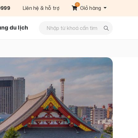
0
9999
Liên hệ & hỗ trợ
Giỏ hàng
ng du lịch