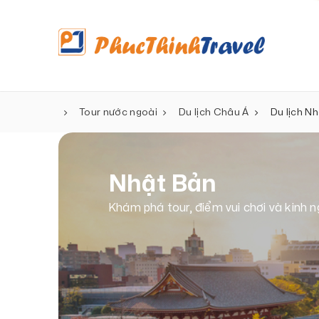
Tour nước ngoài
Du lịch Châu Á
Du lịch N
Nhật Bản
Khám phá tour, điểm vui chơi và kinh n