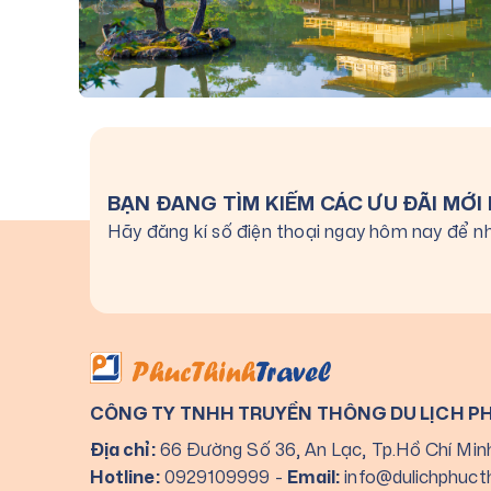
BẠN ĐANG TÌM KIẾM CÁC ƯU ĐÃI MỚI
Hãy đăng kí số điện thoại ngay hôm nay để nh
CÔNG TY TNHH TRUYỀN THÔNG DU LỊCH P
Địa chỉ:
66 Đường Số 36, An Lạc, Tp.Hồ Chí Min
Hotline:
0929109999
-
Email:
info@dulichphuct