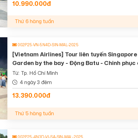
10.990.000đ
Thứ 6 hàng tuần
002P25-VN-5N4D-SIN-MAL-2025
[Vietnam Airlines] Tour liên tuyến Singapor
Garden by the bay - Động Batu - Chinh phục
Từ: Tp. Hồ Chí Minh
4 ngày 3 đêm
13.390.000đ
Thứ 5 hàng tuần
002P25-4N3D-VJ-SA-SIN-MAL-2025