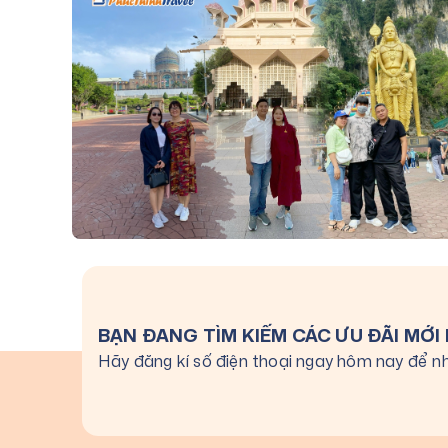
BẠN ĐANG TÌM KIẾM CÁC ƯU ĐÃI MỚI
Hãy đăng kí số điện thoại ngay hôm nay để nh