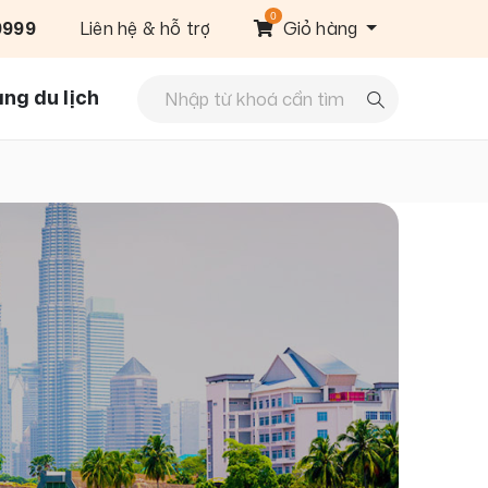
0
9999
Liên hệ & hỗ trợ
Giỏ hàng
ng du lịch