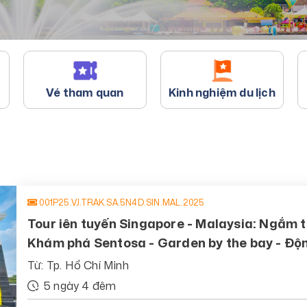
Vé tham quan
Kinh nghiệm du lịch
001P25.VJ.TRAK.SA.5N4D.SIN.MAL.2025
Tour iên tuyến Singapore - Malaysia: Ngắm t
Khám phá Sentosa - Garden by the bay - Độ
Genting bằng cáp treo
Từ: Tp. Hồ Chí Minh
5 ngày 4 đêm