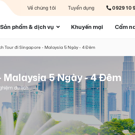
Về chúng tôi
Tuyển dụng
0929 10 
Sản phẩm & dịch vụ
Khuyến mại
Cẩm na
ịch Tour đi Singapore - Malaysia 5 Ngày - 4 Đêm
- Malaysia 5 Ngày - 4 Đêm
ghiệm du lịch