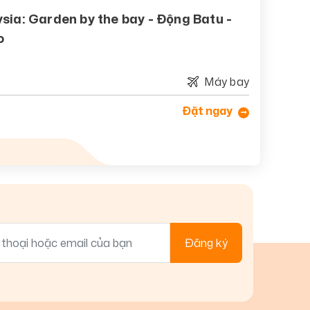
ysia: Garden by the bay - Động Batu -
o
Máy bay
Đặt ngay
Đăng ký