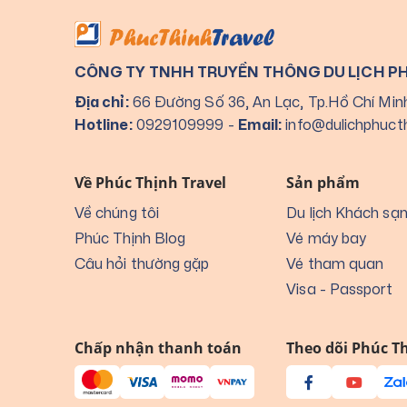
CÔNG TY TNHH TRUYỀN THÔNG DU LỊCH P
Địa chỉ:
66 Đường Số 36, An Lạc, Tp.Hồ Chí Min
Hotline:
0929109999
-
Email:
info@dulichphuct
Về Phúc Thịnh Travel
Sản phẩm
Về chúng tôi
Du lịch Khách sạ
Phúc Thịnh Blog
Vé máy bay
Câu hỏi thường gặp
Vé tham quan
Visa - Passport
Chấp nhận thanh toán
Theo dõi Phúc Th