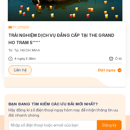
PT_VT0201
TRẢI NGHIỆM DỊCH VỤ ĐẲNG CẤP TẠI THE GRAND
HO TRAM 5*****
Từ: Tp. Hồ Chí Minh
4 ngày 3 đêm
Ô tô
Liên hệ
Đặt ngay
BẠN ĐANG TÌM KIẾM CÁC ƯU ĐÃI MỚI NHẤT?
Hãy đăng kí số điện thoại ngay hôm nay để nhận thông tin ưu
đãi nhanh chóng.
Đăng ký