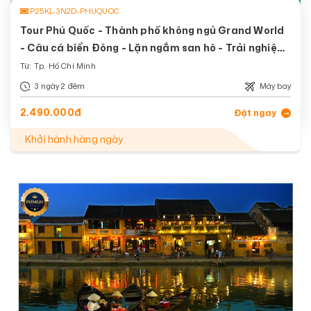
P25KL-3N2D-PHUQUOC
Tour Phú Quốc - Thành phố không ngủ Grand World
- Câu cá biển Đông - Lặn ngắm san hô - Trải nghiệm
cáp treo Hòn Thơm vượt biển dài nhất thế giới.
Từ: Tp. Hồ Chí Minh
3 ngày 2 đêm
Máy bay
2.490.000đ
Đặt ngay
Khởi hành hàng ngày