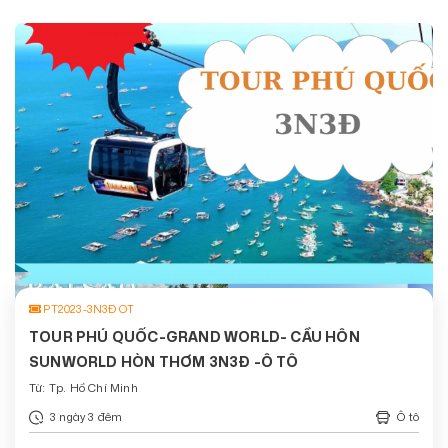
PT2023-3N3Đ OT
TOUR PHÚ QUỐC-GRAND WORLD- CẦU HÔN
SUNWORLD HÒN THƠM 3N3Đ -Ô TÔ
Từ: Tp. Hồ Chí Minh
3 ngày 3 đêm
Ô tô