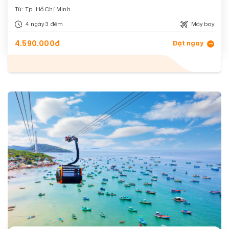
Vin Wonders Phú Quốc
Từ: Tp. Hồ Chí Minh
4 ngày 3 đêm
Máy bay
4.590.000đ
Đặt ngay