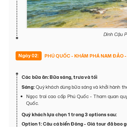
Dinh Cậu 
Ngày 02:
PHÚ QUỐC - KHÁM PHÁ NAM ĐẢO 
Các bữa ăn: Bữa sáng, trưa và tối
Sáng:
Quý khách dùng bữa sáng và khởi hành t
Ngọc trai cao cấp Phú Quốc - Tham quan quy t
Quốc.
Quý khách lựa chọn 1 trong 3 options sau:
Option 1: Câu cá biển Đông - Giá tour đã bao 