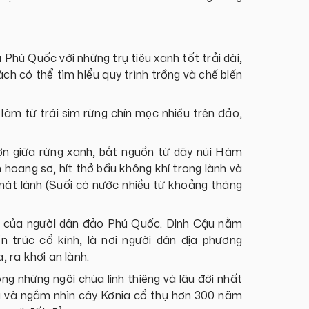
Phú Quốc với những trụ tiêu xanh tốt trải dài,
ch có thể tìm hiểu quy trình trồng và chế biến
làm từ trái sim rừng chín mọc nhiều trên đảo,
ượn giữa rừng xanh, bắt nguồn từ dãy núi Hàm
 hoang sơ, hít thở bầu không khí trong lành và
mát lành (Suối có nước nhiều từ khoảng tháng
nh của người dân đảo Phú Quốc. Dinh Cậu nằm
ến trúc cổ kính, là nơi người dân địa phương
 ra khơi an lành.
g những ngôi chùa linh thiêng và lâu đời nhất
a và ngắm nhìn cây Kơnia cổ thụ hơn 300 năm