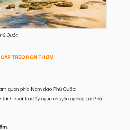
Phú Quốc
- CÁP TREO HÒN THƠM
ham quan phía Nam đảo Phú Quốc:
rình nuôi trai lấy ngọc chuyên nghiệp tại Phú
gồm.