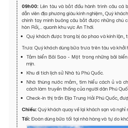
09h00:
Lên tàu và bắt đầu hành trình câu cá b
dẫn viên địa phương giàu kinh nghiệm, Quý khác
chính tay mình buông câu bắt được những chú c
hòn Rỏi,… quanh khu vực An Thới.
Quý khách được trang bị áo phao và kính lặn, 
Trưa: Quý khách dùng bữa trưa trên tàu và khởi h
Tắm biển Bãi Sao - Một trong những bãi biển 
mịn.
Khu di tích lịch sử Nhà tù Phú Quốc.
Nhà thùng nước mắm, tìm hiểu cách ủ và ch
cách làm truyền thống của người dân Phú Quốc
Check-in thị trấn Địa Trung Hải Phú Quốc, đư
Chiều:
Quý khách quay về lại khách sạn và nghỉ n
Tối:
Đoàn dùng bữa tối tại nhà hàng và tự do k