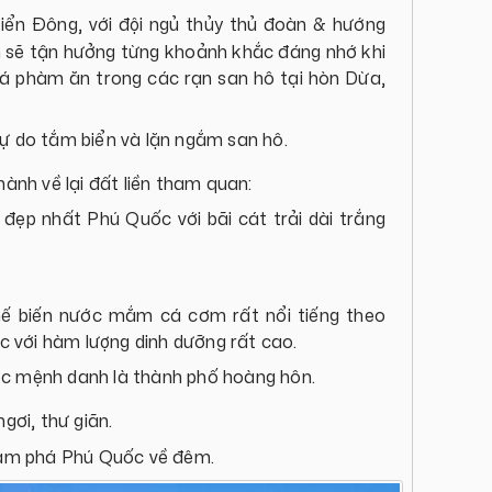
iển Đông, với đội ngủ thủy thủ đoàn & hướng
h sẽ tận hưởng từng khoảnh khắc đáng nhớ khi
á phàm ăn trong các rạn san hô tại hòn Dừa,
tự do tắm biển và lặn ngắm san hô.
ành về lại đất liền tham quan:
đẹp nhất Phú Quốc với bãi cát trải dài trắng
ế biến nước mắm cá cơm rất nổi tiếng theo
 với hàm lượng dinh dưỡng rất cao.
ợc mệnh danh là thành phố hoàng hôn.
gơi, thư giãn.
hám phá Phú Quốc về đêm.