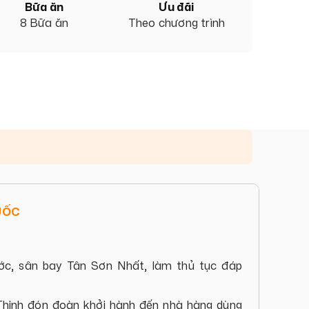
Bữa ăn
Ưu đãi
8 Bữa ăn
Theo chương trình
UỐC
ớc, sân bay Tân Sơn Nhất, làm thủ tục đáp
hịnh đón đoàn khởi hành đến nhà hàng dùng