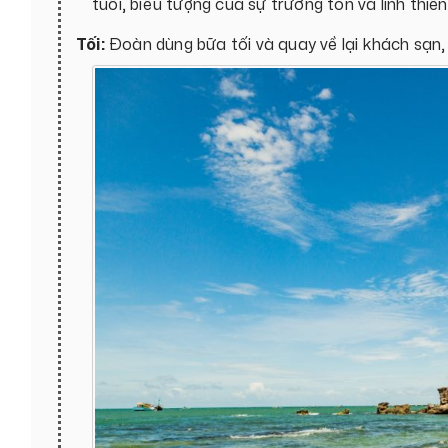
tuổi, biểu tượng của sự trường tồn và linh thiê
Tối:
Đoàn dùng bữa tối và quay về lại khách sạn, 