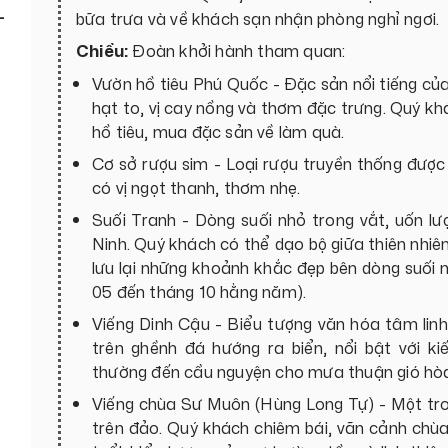
-
bữa trưa và về khách sạn nhận phòng nghỉ ngơi.
Chiều:
Đoàn khởi hành tham quan:
Vườn hồ tiêu Phú Quốc - Đặc sản nổi tiếng của 
hạt to, vị cay nồng và thơm đặc trưng. Quý khá
hồ tiêu, mua đặc sản về làm quà.
Cơ sở rượu sim - Loại rượu truyền thống được 
có vị ngọt thanh, thơm nhẹ.
Suối Tranh - Dòng suối nhỏ trong vắt, uốn l
Ninh. Quý khách có thể dạo bộ giữa thiên nhiên
lưu lại những khoảnh khắc đẹp bên dòng suối 
05 đến tháng 10 hằng năm).
Viếng Dinh Cậu - Biểu tượng văn hóa tâm li
trên ghềnh đá hướng ra biển, nổi bật với ki
thường đến cầu nguyện cho mưa thuận gió hòa,
Viếng chùa Sư Muôn (Hùng Long Tự) - Một tron
trên đảo. Quý khách chiêm bái, vãn cảnh chù